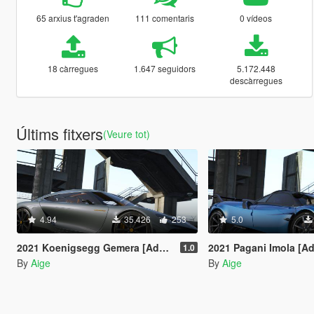
65 arxius t'agraden
111 comentaris
0 vídeos
18 càrregues
1.647 seguidors
5.172.448
descàrregues
Últims fitxers
(Veure tot)
4.94
35.426
253
5.0
2021 Koenigsegg Gemera [Add-On]
2021 Pagani Imola [A
1.0
By
Aige
By
Aige