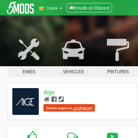
5mods on Discord
Català
EINES
VEHICLES
PINTURES
Aige
Dona'm suport en