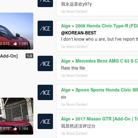
我永远喜欢y97y
Veure Context
Aige
»
2008 Honda Civic Type-R (FD2
@KOREAN-BEST
I don't know who u are, but I've report 
2.015
1.085
Veure Context
[Add-On]
1.0
Aige
»
Mercedes Benz AMG C 63 S C
Rate this file
Veure Context
Aige
»
Spoon Sports Honda Civic SIR
six
Veure Context
Aige
»
2017 Nissan GTR [Add-On | Tu
我居然还没评过分
0.615
1.164
Veure Context