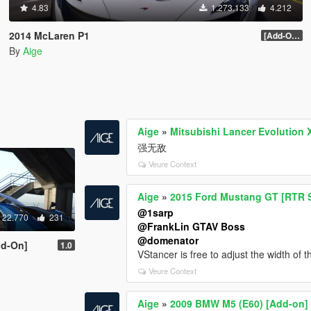
4.83
1.273.133
4.212
2014 McLaren P1
[Add-On / Replace] 2.0
By
Aige
Aige
»
Mitsubishi Lancer Evolution 
强无敌
Veure Context
Aige
»
2015 Ford Mustang GT [RTR S
@1sarp
22.770
231
@FrankLin GTAV Boss
@domenator
dd-On]
1.0
VStancer is free to adjust the width of th
Veure Context
Aige
»
2009 BMW M5 (E60) [Add-on]