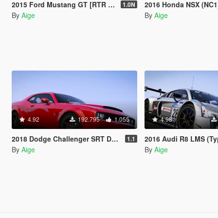
2015 Ford Mustang GT [RTR Spec5 | Add-On | LODs]
2016 Honda NSX (NC1) [LibertyWa
1.0N
By
Aige
By
Aige
4.92
192.795
1.055
4.98
2018 Dodge Challenger SRT Demon [LibertyWalk | Add-On]
2016 Audi R8 LMS (Typ 4S)
1.1
By
Aige
By
Aige