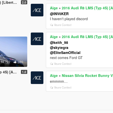
lk | Add-On]
2.0
Aige
»
2016 Audi R8 LMS (Typ 4S) [
@INV0KER
I haven't played discord
Veure Context
Aige
»
2016 Audi R8 LMS (Typ 4S) [
@keith_98
@skytegra
@EliteSamOfficial
next comes Ford GT
34.722
380
Veure Context
 [Add-On]
1.0
Aige
»
Nissan Silvia Rocket Bunny 
emmmm…
Veure Context