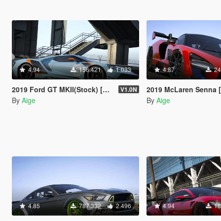
4.94
156.421
1.033
4.87
24
2019 Ford GT MKII(Stock) [Add-On]
2019 McLaren Senna 
V1.0N
By
Aige
By
Aige
4.85
787.332
2.496
4.94
18