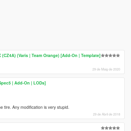
X (CZ4A) (Varis | Team Orange) [Add-On | Template]
29 de Maig de 2020
pec5 | Add-On | LODs]
e tire. Any modification is very stupid.
29 de Abril de 2018