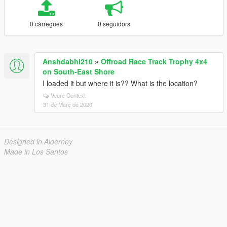
0 càrregues
0 seguidors
Anshdabhi210
»
Offroad Race Track Trophy 4x4
on South-East Shore
I loaded it but where it is?? What is the location?
Veure Context
31 de Març de 2020
Designed in Alderney
Made in Los Santos