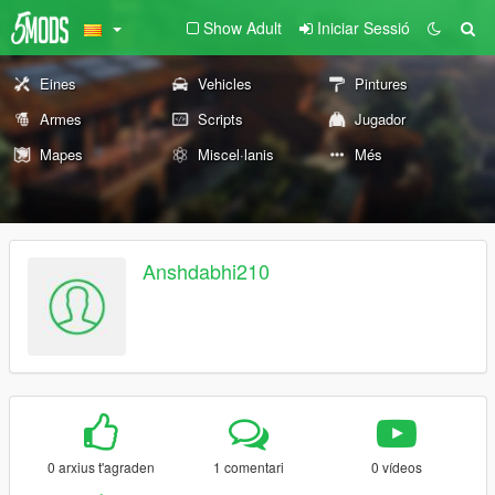
Show Adult
Iniciar Sessió
Eines
Vehicles
Pintures
Armes
Scripts
Jugador
Mapes
Miscel·lanis
Més
Anshdabhi210
0 arxius t'agraden
1 comentari
0 vídeos