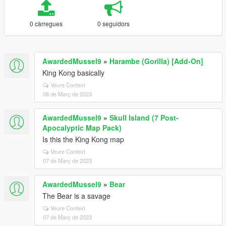
0 càrregues
0 seguidors
AwardedMussel9
»
Harambe (Gorilla) [Add-On]
King Kong basically
Veure Context
08 de Març de 2023
AwardedMussel9
»
Skull Island (7 Post-
Apocalyptic Map Pack)
Is this the King Kong map
Veure Context
07 de Març de 2023
AwardedMussel9
»
Bear
The Bear is a savage
Veure Context
07 de Març de 2023