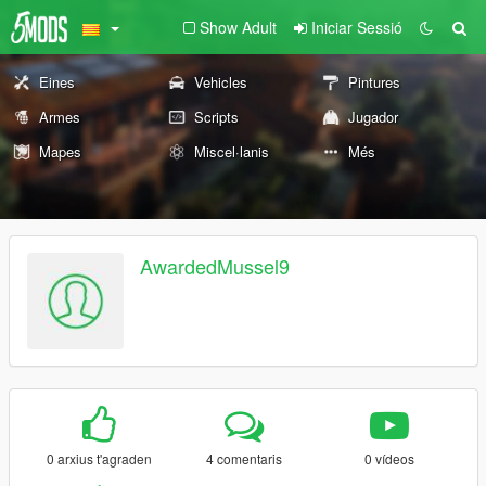
Show Adult
Iniciar Sessió
Eines
Vehicles
Pintures
Armes
Scripts
Jugador
Mapes
Miscel·lanis
Més
AwardedMussel9
0 arxius t'agraden
4 comentaris
0 vídeos