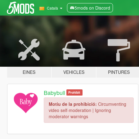
5mods on Discord
Català
EINES
VEHICLES
PINTURES
Babybull
Prohibit
Motiu de la prohibició:
Circumventing
video self-moderation | Ignoring
moderator warnings