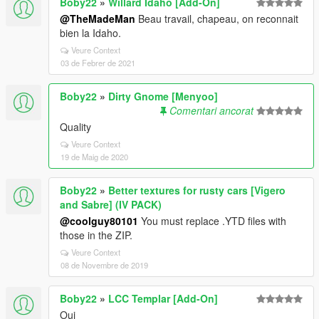
Boby22
»
Willard Idaho [Add-On]
@TheMadeMan
Beau travail, chapeau, on reconnait
bien la Idaho.
Veure Context
03 de Febrer de 2021
Boby22
»
Dirty Gnome [Menyoo]
Comentari ancorat
Quality
Veure Context
19 de Maig de 2020
Boby22
»
Better textures for rusty cars [Vigero
and Sabre] (IV PACK)
@coolguy80101
You must replace .YTD files with
those in the ZIP.
Veure Context
08 de Novembre de 2019
Boby22
»
LCC Templar [Add-On]
Oui