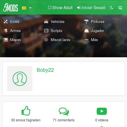
Show Adult
Iniciar Sessió
Eines
Vehicles
Pintures
Armes
Scripts
Jugador
Mapes
Miscel·lanis
Més
Boby22
30 arxius t'agraden
71 comentaris
0 vídeos