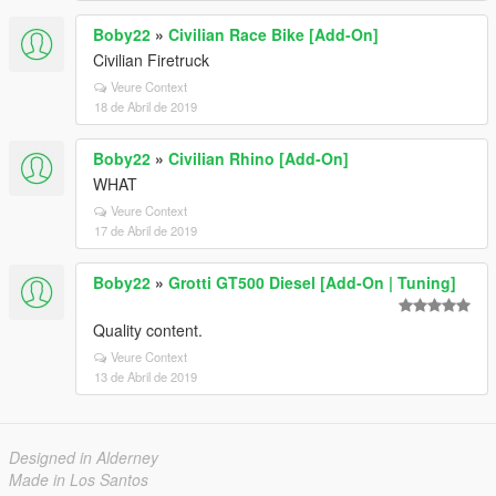
Boby22
»
Civilian Race Bike [Add-On]
Civilian Firetruck
Veure Context
18 de Abril de 2019
Boby22
»
Civilian Rhino [Add-On]
WHAT
Veure Context
17 de Abril de 2019
Boby22
»
Grotti GT500 Diesel [Add-On | Tuning]
Quality content.
Veure Context
13 de Abril de 2019
Designed in Alderney
Made in Los Santos