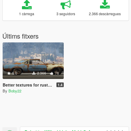
1 càrrega
3 seguidors
2.366 descàrregues
Últims fitxers
5.0
2.366
76
Better textures for rusty cars [Vigero and Sabre] (IV PACK)
1.4
By
Boby22