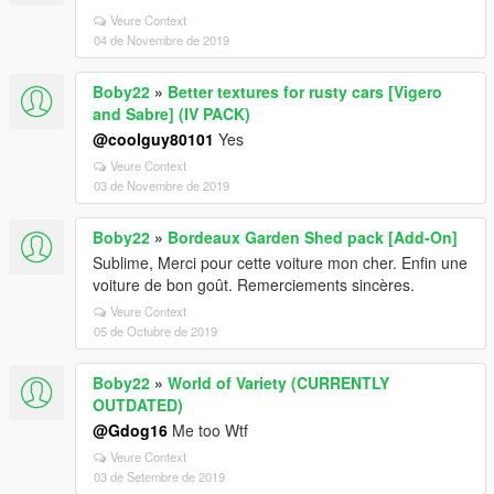
Veure Context
04 de Novembre de 2019
Boby22
»
Better textures for rusty cars [Vigero
and Sabre] (IV PACK)
@coolguy80101
Yes
Veure Context
03 de Novembre de 2019
Boby22
»
Bordeaux Garden Shed pack [Add-On]
Sublime, Merci pour cette voiture mon cher. Enfin une
voiture de bon goût. Remerciements sincères.
Veure Context
05 de Octubre de 2019
Boby22
»
World of Variety (CURRENTLY
OUTDATED)
@Gdog16
Me too Wtf
Veure Context
03 de Setembre de 2019