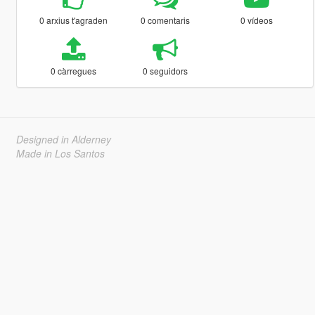
0 arxius t'agraden
0 comentaris
0 vídeos
0 càrregues
0 seguidors
Designed in Alderney
Made in Los Santos