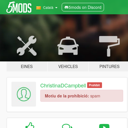
5mods on Discord
Català
EINES
VEHICLES
PINTURES
ChristinaDCampbell
Prohibit
Motiu de la prohibició:
spam