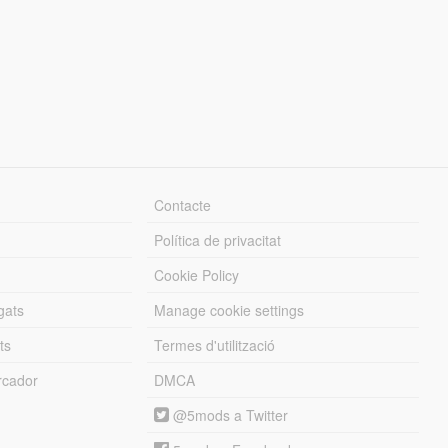
Contacte
Política de privacitat
Cookie Policy
gats
Manage cookie settings
ts
Termes d'utilització
cador
DMCA
@5mods a Twitter