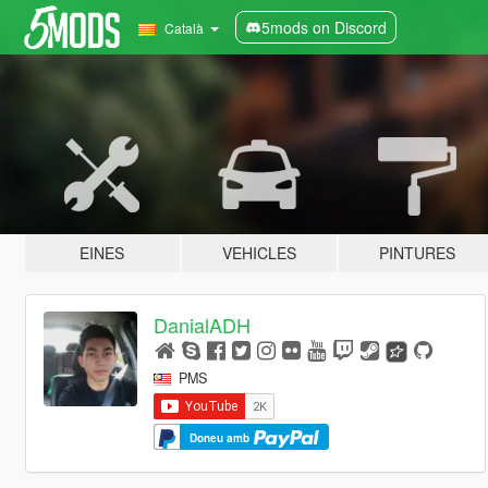
5mods on Discord
Català
EINES
VEHICLES
PINTURES
DanialADH
PMS
Doneu amb