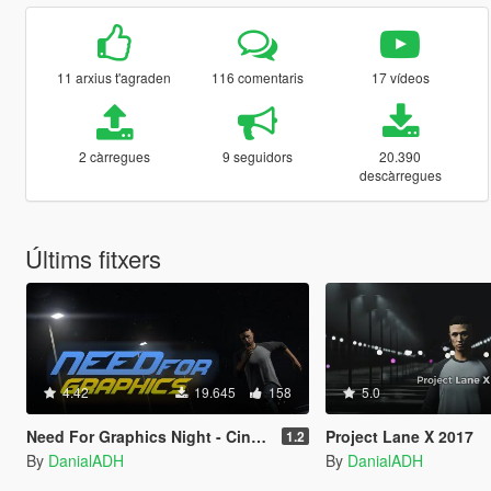
11 arxius t'agraden
116 comentaris
17 vídeos
2 càrregues
9 seguidors
20.390
descàrregues
Últims fitxers
4.42
19.645
158
5.0
Need For Graphics Night - Cinematic NFS Looks
Project Lane X 2017
1.2
By
DanialADH
By
DanialADH