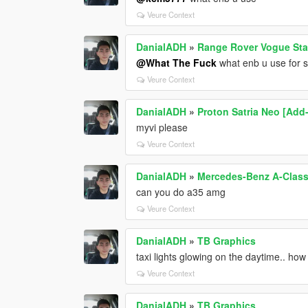
Veure Context
DanialADH
»
Range Rover Vogue Star
@What The Fuck
what enb u use for 
Veure Context
DanialADH
»
Proton Satria Neo [Add-
myvi please
Veure Context
DanialADH
»
Mercedes-Benz A-Class
can you do a35 amg
Veure Context
DanialADH
»
TB Graphics
taxi lights glowing on the daytime.. how 
Veure Context
DanialADH
»
TB Graphics