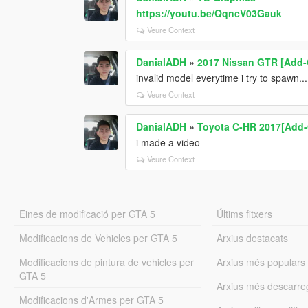
https://youtu.be/QqncV03Gauk
Veure Context
DanialADH
»
2017 Nissan GTR [Add-O
invalid model everytime i try to spawn..
Veure Context
DanialADH
»
Toyota C-HR 2017[Add
i made a video
Veure Context
Eines de modificació per GTA 5
Últims fitxers
Modificacions de Vehicles per GTA 5
Arxius destacats
Modificacions de pintura de vehicles per
Arxius més populars
GTA 5
Arxius més descarre
Modificacions d'Armes per GTA 5