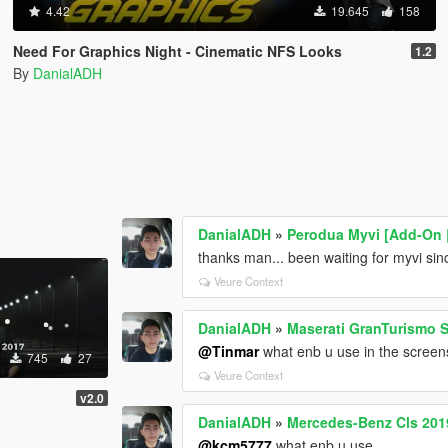
4.42
19.645
158
Need For Graphics Night - Cinematic NFS Looks
1.2
By
DanialADH
DanialADH
»
Perodua Myvi [Add-On 
thanks man... been waiting for myvi si
Veure Context
DanialADH
»
Maserati GranTurismo S
@Tinmar
what enb u use in the screen
745
27
Veure Context
v2.0
DanialADH
»
Mercedes-Benz Cls 2019
@kcm5777
what enb u use