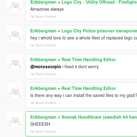
Erikbergman
»
Lego City - Utility Offroad - Firefig
Amazinas always
Veure Context
Erikbergman
»
Lego City Police prisoner transporte
hey i whold love to see a whole fleet of replaced lego ca
Veure Context
Erikbergman
»
Real Time Handling Editor
@motosxorpio
i fixed it dont worry
Veure Context
Erikbergman
»
Real Time Handling Editor
is there any way i can install the saved files to my gta5
Veure Context
Erikbergman
»
Svensk Hundförare (swedish k9 han
SHEEESH
Veure Context