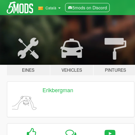
5mods on Discord
Català
EINES
VEHICLES
PINTURES
Erikbergman