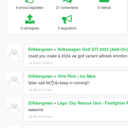
9 arxius t'agraden
21 comentaris
0 vídeos
0 càrregues
0 seguidors
Erikbergman
»
Volkswagen Golf GTI 2023 [Add-On]
could you make a 2024 vw golf variant alltrack 4motion
Veure Context
Erikbergman
»
Virre Pirre | Ica Nära
fyfan vad fet👌👍 keep in coming!!
Veure Context
Erikbergman
»
Lego City Rescue Unit - Firefighter
awsome
Veure Context