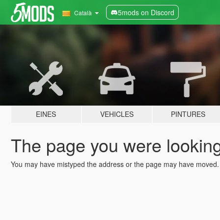
5mods on Discord
Català
EINES
VEHICLES
PINTURES
The page you were looking 
You may have mistyped the address or the page may have moved.