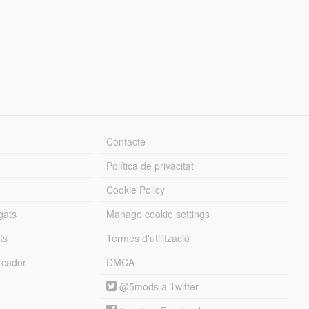
Contacte
Política de privacitat
Cookie Policy
gats
Manage cookie settings
ts
Termes d'utilització
cador
DMCA
@5mods a Twitter