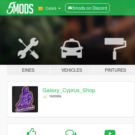
5mods on Discord
Català
EINES
VEHICLES
PINTURES
Galaxy_Cyprus_Shop
nicosia