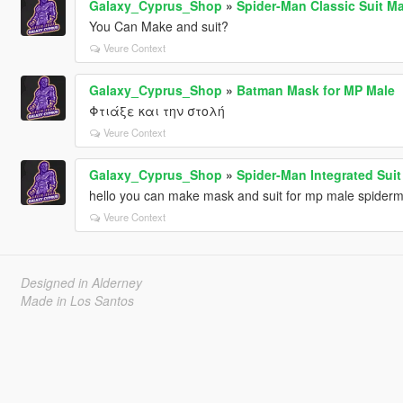
Galaxy_Cyprus_Shop
»
Spider-Man Classic Suit M
You Can Make and suit?
Veure Context
Galaxy_Cyprus_Shop
»
Batman Mask for MP Male
Φτιάξε και την στολή
Veure Context
Galaxy_Cyprus_Shop
»
Spider-Man Integrated Sui
hello you can make mask and suit for mp male spiderma
Veure Context
Designed in Alderney
Made in Los Santos