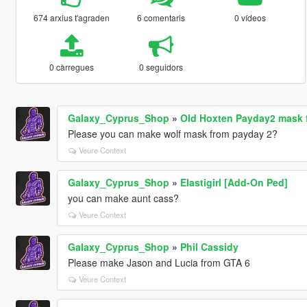
674 arxius t'agraden
6 comentaris
0 vídeos
0 càrregues
0 seguidors
Galaxy_Cyprus_Shop
»
Old Hoxten Payday2 mask 
Please you can make wolf mask from payday 2?
Veure Context
Galaxy_Cyprus_Shop
»
Elastigirl [Add-On Ped]
you can make aunt cass?
Veure Context
Galaxy_Cyprus_Shop
»
Phil Cassidy
Please make Jason and Lucia from GTA 6
Veure Context