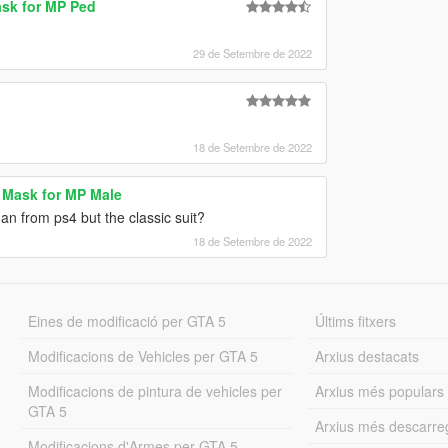
ask for MP Ped
29 de Setembre de 2022
18 de Setembre de 2022
t Mask for MP Male
n from ps4 but the classic suit?
18 de Setembre de 2022
Eines de modificació per GTA 5
Últims fitxers
Modificacions de Vehicles per GTA 5
Arxius destacats
Modificacions de pintura de vehicles per
Arxius més populars
GTA 5
Arxius més descarre
Modificacions d'Armes per GTA 5