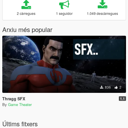
2 càrregues
1 seguidor
1.049 descàrregues
Arxiu més popular
836
2
Thragg SFX
1.1
By
Game Theater
Últims fitxers