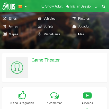
Show Adult
Iniciar Sessió
Eines
Vehicles
Pintures
Armes
Scripts
Jugador
Mapes
Miscel·lanis
Més
Game Theater
0 arxius t'agraden
1 comentari
4 vídeos