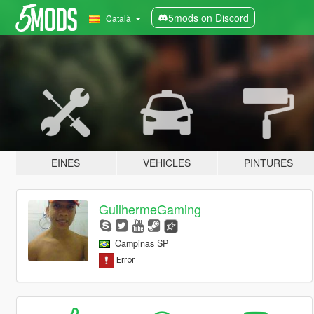
5mods on Discord
Català
EINES
VEHICLES
PINTURES
GuilhermeGaming
Campinas SP