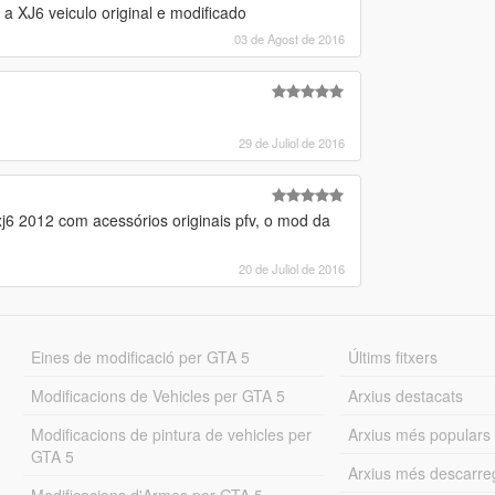
 XJ6 veiculo original e modificado
03 de Agost de 2016
29 de Juliol de 2016
j6 2012 com acessórios originais pfv, o mod da
20 de Juliol de 2016
Eines de modificació per GTA 5
Últims fitxers
Modificacions de Vehicles per GTA 5
Arxius destacats
Modificacions de pintura de vehicles per
Arxius més populars
GTA 5
Arxius més descarre
Modificacions d'Armes per GTA 5