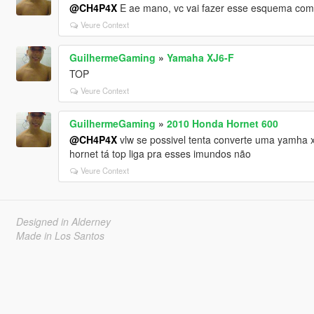
@CH4P4X
E ae mano, vc vai fazer esse esquema com a
Veure Context
GuilhermeGaming
»
Yamaha XJ6-F
TOP
Veure Context
GuilhermeGaming
»
2010 Honda Hornet 600
@CH4P4X
vlw se possivel tenta converte uma yamha x
hornet tá top liga pra esses imundos não
Veure Context
Designed in Alderney
Made in Los Santos