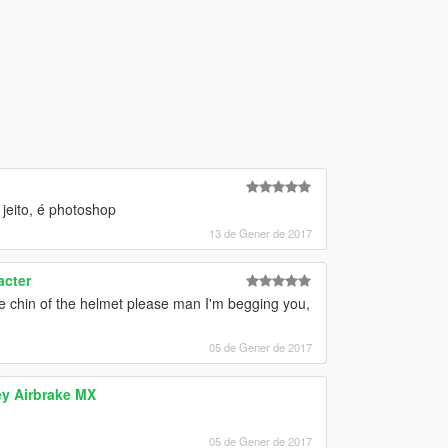
jeito, é photoshop
13 de Gener de 2017
acter
 chin of the helmet please man I'm begging you,
05 de Gener de 2017
y Airbrake MX
05 de Gener de 2017