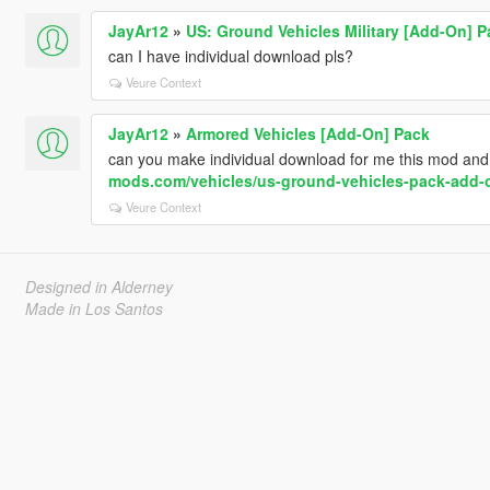
JayAr12
»
US: Ground Vehicles Military [Add-On] P
can I have individual download pls?
Veure Context
JayAr12
»
Armored Vehicles [Add-On] Pack
can you make individual download for me this mod and 
mods.com/vehicles/us-ground-vehicles-pack-add-
Veure Context
Designed in Alderney
Made in Los Santos