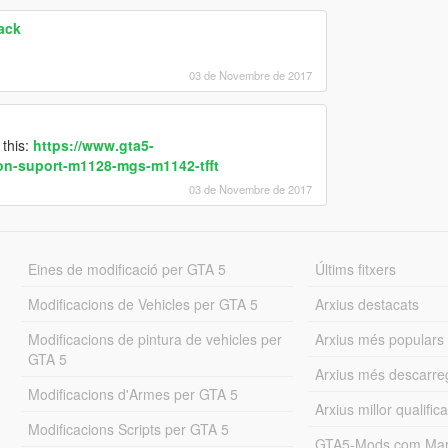
ack
03 de Novembre de 2017
this:
https://www.gta5-
on-suport-m1128-mgs-m1142-tfft
03 de Novembre de 2017
Eines de modificació per GTA 5
Últims fitxers
Modificacions de Vehicles per GTA 5
Arxius destacats
Modificacions de pintura de vehicles per
Arxius més populars
GTA 5
Arxius més descarre
Modificacions d'Armes per GTA 5
Arxius millor qualifica
Modificacions Scripts per GTA 5
GTA5-Mods.com Mar