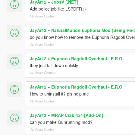
JayAr12
»
JobsV [.NET]
Add police job like LSPDFR :)
Veure Context
JayAr12
»
NaturalMotion Euphoria Mod (Being Re-
do you know how to remove the Euphoria Ragdoll Ove
Veure Context
JayAr12
»
Euphoria Ragdoll Overhaul - E.R.O
they just fall down quickly
Veure Context
JayAr12
»
Euphoria Ragdoll Overhaul - E.R.O
How to uninstall it? pls help me
Veure Context
JayAr12
»
MRAP Crab 4x4 [Add-On]
can you make Gunrunning mod?
Veure Context