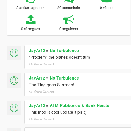
2 arxius t'agraden
20 comentaris
0 vídeos
0 càrregues
0 seguidors
JayAr12
»
No Turbulence
*Problem* the planes doesnt turn
Veure Context
JayAr12
»
No Turbulence
The Ting goes Skrrraaa!!
Veure Context
JayAr12
»
ATM Robberies & Bank Heists
This mod is cool update it pls :)
Veure Context