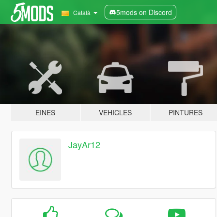
5mods on Discord
Català
EINES
VEHICLES
PINTURES
JayAr12