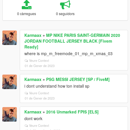
0 càrregues
0 seguidors
Karmaax
»
MP NIKE PARIS SAINT-GERMAIN 2020
JORDAN FOOTBALL JERSEY BLACK [Fivem
Ready]
where is mp_m_freemode_01_mp_m_xmas_03
Veure Context
01 de Gener de 2023
Karmaax
»
PSG MESSI JERSEY [SP / FiveM]
i dont understand how ton install sp
Veure Context
01 de Gener de 2023
Karmaax
»
2016 Unmarked FPIS [ELS]
dont work
Veure Context