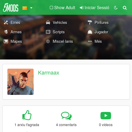
Show Adult
Iniciar Sessió
Eines
Vehicles
Pintures
Armes
Scripts
Jugador
Mapes
Miscel·lanis
Més
Karmaax
1 arxiu t'agrada
4 comentaris
0 vídeos