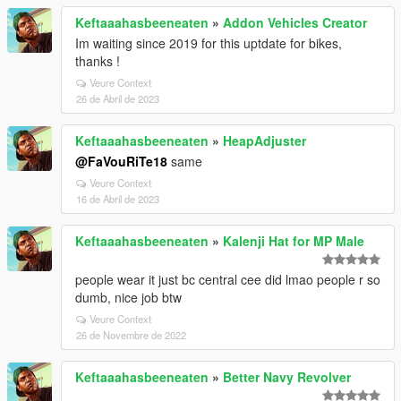
Keftaaahasbeeneaten
»
Addon Vehicles Creator
Im waiting since 2019 for this uptdate for bikes,
thanks !
Veure Context
26 de Abril de 2023
Keftaaahasbeeneaten
»
HeapAdjuster
@FaVouRiTe18
same
Veure Context
16 de Abril de 2023
Keftaaahasbeeneaten
»
Kalenji Hat for MP Male
people wear it just bc central cee did lmao people r so
dumb, nice job btw
Veure Context
26 de Novembre de 2022
Keftaaahasbeeneaten
»
Better Navy Revolver