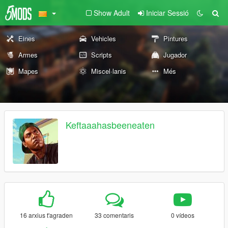
Show Adult
Iniciar Sessió
Eines
Vehicles
Pintures
Armes
Scripts
Jugador
Mapes
Miscel·lanis
Més
Keftaaahasbeeneaten
16 arxius t'agraden
33 comentaris
0 vídeos