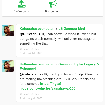
0 càrregues
0 seguidors
Keftaaahasbeeneaten
»
LS Gangsta Mod
@RUSMarkB
Hi, I can show u a video if u want, but
our game crash normally, without error message or
something like that
Veure Context
01 de Juliol de 2023
Keftaaahasbeeneaten
»
Gameconfig for Legacy &
Enhanced
@colellstation
Hi, thank you for your help. Kikes that
are making me crashing are RKRDM's like this one
for example :
https://fr.gta5-
mods.com/vehicles/yamaha-yz-250
Veure Context
21 de Juny de 2023