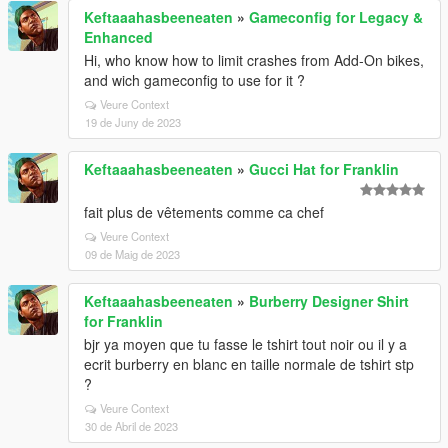
Keftaaahasbeeneaten
»
Gameconfig for Legacy &
Enhanced
Hi, who know how to limit crashes from Add-On bikes,
and wich gameconfig to use for it ?
Veure Context
19 de Juny de 2023
Keftaaahasbeeneaten
»
Gucci Hat for Franklin
fait plus de vêtements comme ca chef
Veure Context
09 de Maig de 2023
Keftaaahasbeeneaten
»
Burberry Designer Shirt
for Franklin
bjr ya moyen que tu fasse le tshirt tout noir ou il y a
ecrit burberry en blanc en taille normale de tshirt stp
?
Veure Context
30 de Abril de 2023