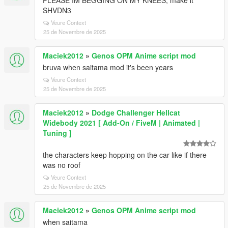
PLEASE IM BEGGING ON MY KNEES, make it
SHVDN3
Veure Context
25 de Novembre de 2025
Maciek2012
»
Genos OPM Anime script mod
bruva when saitama mod it's been years
Veure Context
25 de Novembre de 2025
Maciek2012
»
Dodge Challenger Hellcat
Widebody 2021 [ Add-On / FiveM | Animated |
Tuning ]
the characters keep hopping on the car like if there
was no roof
Veure Context
25 de Novembre de 2025
Maciek2012
»
Genos OPM Anime script mod
when saitama