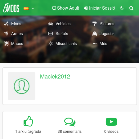
Show Adult
Iniciar Sessió
Eines
Vehicles
Pintures
Armes
Scripts
Jugador
Mapes
Miscel·lanis
Més
Maciek2012
1 arxiu t'agrada
38 comentaris
0 vídeos