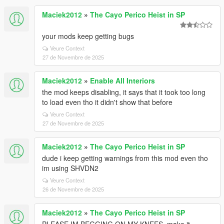
Maciek2012
»
The Cayo Perico Heist in SP
your mods keep getting bugs
Veure Context
27 de Novembre de 2025
Maciek2012
»
Enable All Interiors
the mod keeps disabling, it says that it took too long
to load even tho it didn't show that before
Veure Context
27 de Novembre de 2025
Maciek2012
»
The Cayo Perico Heist in SP
dude i keep getting warnings from this mod even tho
im using SHVDN2
Veure Context
26 de Novembre de 2025
Maciek2012
»
The Cayo Perico Heist in SP