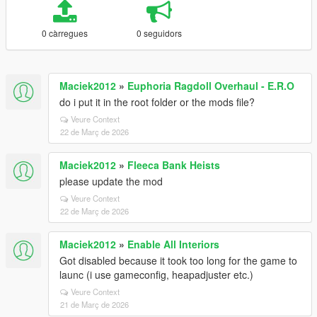
0 càrregues
0 seguidors
Maciek2012
»
Euphoria Ragdoll Overhaul - E.R.O
do i put it in the root folder or the mods file?
Veure Context
22 de Març de 2026
Maciek2012
»
Fleeca Bank Heists
please update the mod
Veure Context
22 de Març de 2026
Maciek2012
»
Enable All Interiors
Got disabled because it took too long for the game to
launc (i use gameconfig, heapadjuster etc.)
Veure Context
21 de Març de 2026