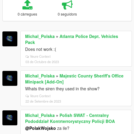
0 càrregues
0 seguidors
Michal_Polska
»
Atlanta Police Dept. Vehicles
Pack
Does not work :(
Veure Context
03 de Octubre de 2023
Michal_Polska
»
Majestic County Sheriff's Office
Minipack [Add-On]
Whats the siren they used in the show?
Veure Context
22 de Setembre de 2023
Michal_Polska
»
Polish SWAT - Centralny
Pododdział Kontrterrorystyczny Policji BOA
@PolakWojsko
za ile?