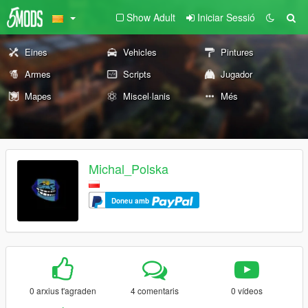
Show Adult
Iniciar Sessió
Eines
Vehicles
Pintures
Armes
Scripts
Jugador
Mapes
Miscel·lanis
Més
Michal_Polska
Doneu amb
0 arxius t'agraden
4 comentaris
0 vídeos