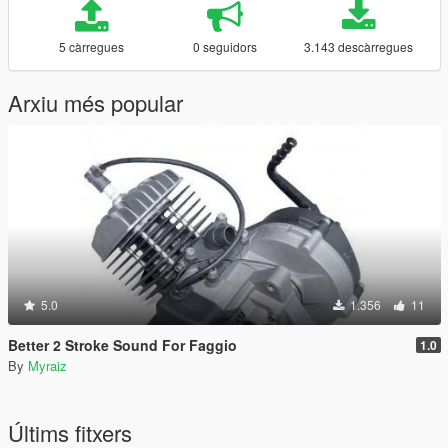
5 càrregues
0 seguidors
3.143 descàrregues
Arxiu més popular
5.0
1.356
11
Better 2 Stroke Sound For Faggio
1.0
By
Myraiz
Últims fitxers