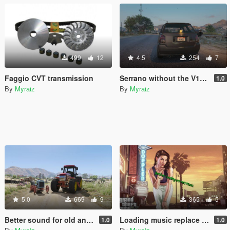
499
12
4.5
254
7
Faggio CVT transmission
Serrano without the V12 6.5sc badge
1.0
By
Myraiz
By
Myraiz
5.0
669
9
365
5
Better sound for old and modern tractor
Loading music replace by His Mentor (Remake)
1.0
1.0