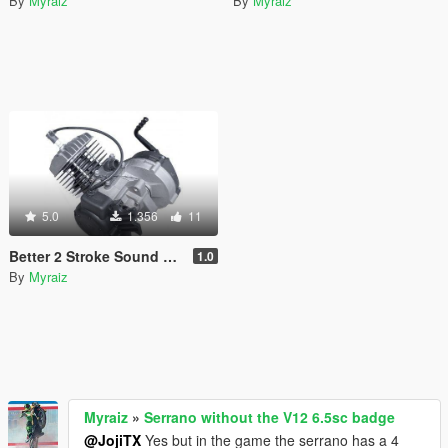
By
Myraiz
By
Myraiz
5.0
1.356
11
Better 2 Stroke Sound For Faggio
1.0
By
Myraiz
Myraiz
»
Serrano without the V12 6.5sc badge
@JojiTX
Yes but in the game the serrano has a 4