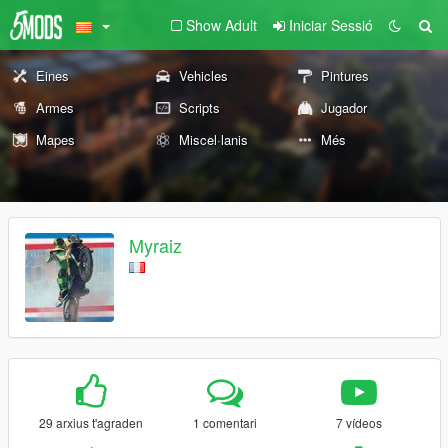
Show Adult
Iniciar Sessió
Eines
Vehicles
Pintures
Armes
Scripts
Jugador
Mapes
Miscel·lanis
Més
Myraiz
29 arxius t'agraden
1 comentari
7 vídeos