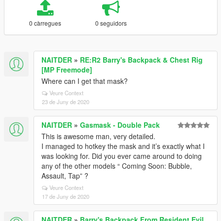
0 càrregues
0 seguidors
NAITDER
»
RE:R2 Barry's Backpack & Chest Rig
[MP Freemode]
Where can I get that mask?
Veure Context
23 de Juny de 2020
NAITDER
»
Gasmask - Double Pack
This is awesome man, very detailed.
I managed to hotkey the mask and it’s exactly what I
was looking for. Did you ever came around to doing
any of the other models “ Coming Soon: Bubble,
Assault, Tap” ?
Veure Context
17 de Juny de 2020
NAITDER
»
Barry's Backpack From Resident Evil