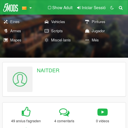
Show Adult
Iniciar Sessió
Eines
Vehicles
Pintures
Armes
Scripts
Jugador
Mapes
Miscel·lanis
Més
NAITDER
49 arxius t'agraden
4 comentaris
0 vídeos