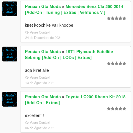
Persian Gta Mods
»
Mercedes Benz Cla 250 2014
[Add-On | Tuning | Extras | Vehfuncs V ]
kiret koochike vali khoobe
Veure Context
24 de Desembre de 2021
Persian Gta Mods
»
1971 Plymouth Satellite
Sebring [Add-On | LODs | Extras]
aqa kiret alie
Veure Context
13 de Agost de 2021
Persian Gta Mods
»
Toyota LC200 Khann Kit 2018
[Add-On | Extras]
excellent !
Veure Context
06 de Agost de 2021