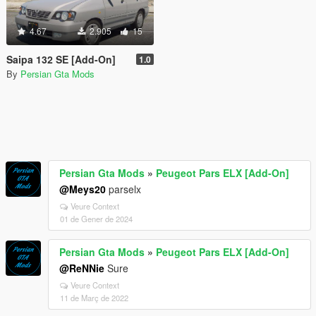
4.67
2.905
15
Saipa 132 SE [Add-On]
1.0
By
Persian Gta Mods
Persian Gta Mods
»
Peugeot Pars ELX [Add-On]
@Meys20
parselx
Veure Context
01 de Gener de 2024
Persian Gta Mods
»
Peugeot Pars ELX [Add-On]
@ReNNie
Sure
Veure Context
11 de Març de 2022