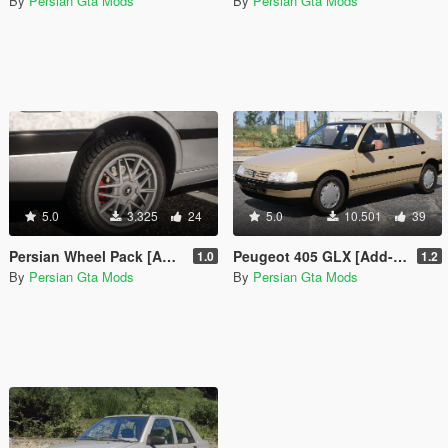
By
Persian Gta Mods
By
Persian Gta Mods
5.0
3.325
24
5.0
10.501
39
Persian Wheel Pack [Add-On]
Peugeot 405 GLX [Add-On | Extras]
1.0
1.2
By
Persian Gta Mods
By
Persian Gta Mods