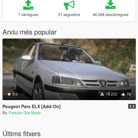
7 càrregues
21 seguidors
46.348 descàrregues
Arxiu més popular
5.0
18.222
76
Peugeot Pars ELX [Add-On]
1.1
By
Persian Gta Mods
Últims fitxers