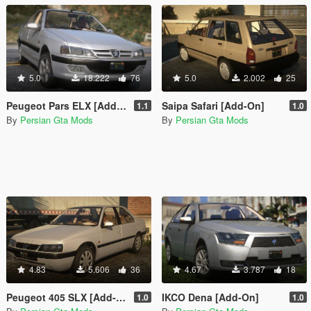
5.0
18.222
76
5.0
2.002
25
Peugeot Pars ELX [Add-On]
Saipa Safari [Add-On]
1.1
1.0
By
Persian Gta Mods
By
Persian Gta Mods
4.83
5.606
36
4.67
3.787
18
Peugeot 405 SLX [Add-On]
IKCO Dena [Add-On]
1.0
1.0