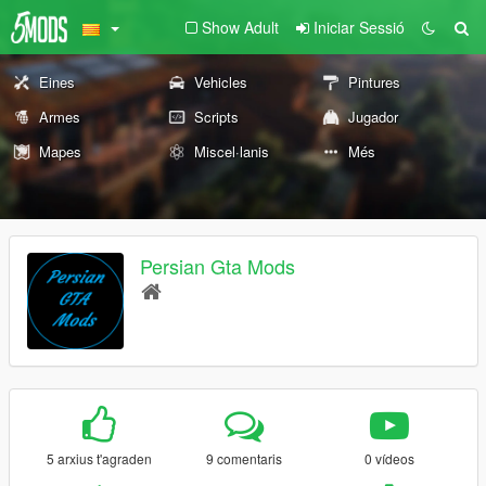
Show Adult
Iniciar Sessió
Eines
Vehicles
Pintures
Armes
Scripts
Jugador
Mapes
Miscel·lanis
Més
Persian Gta Mods
5 arxius t'agraden
9 comentaris
0 vídeos