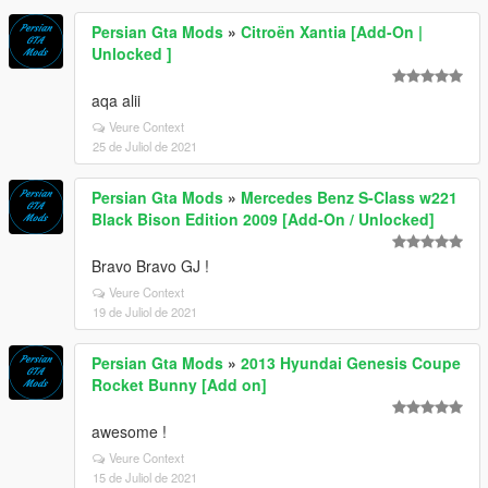
Persian Gta Mods
»
Citroën Xantia [Add-On |
Unlocked ]
aqa alii
Veure Context
25 de Juliol de 2021
Persian Gta Mods
»
Mercedes Benz S-Class w221
Black Bison Edition 2009 [Add-On / Unlocked]
Bravo Bravo GJ !
Veure Context
19 de Juliol de 2021
Persian Gta Mods
»
2013 Hyundai Genesis Coupe
Rocket Bunny [Add on]
awesome !
Veure Context
15 de Juliol de 2021