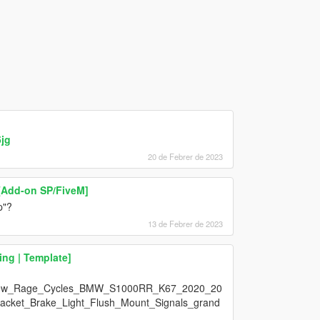
jg
20 de Febrer de 2023
[Add-on SP/FiveM]
p"?
13 de Febrer de 2023
ng | Template]
ucts/New_Rage_Cycles_BMW_S1000RR_K67_2020_20
racket_Brake_Light_Flush_Mount_Signals_grand