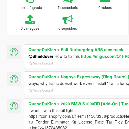
1 arxiu t'agrada
7 comentaris
0 vídeos
0 càrregues
0 seguidors
QuangDuKich
»
Full Nurburgring ARS race track
@Shieldsver
How to fix this
https://imgur.com/Q1FP5
Veure Context
QuangDuKich
»
Nagoya Expressway (Ring Route) 
Guys, why traffic doesnt work even I install "traffic for s
Veure Context
QuangDuKich
»
2020 BMW S1000RR [Add-On | Tuni
I want it with this tail light
https://cdn.shopify.com/s/files/1/1150/3356/prod
19_Fender_Eliminator_Kit_License_Plate_Tail_Tidy_B
e.jpg?v=1572435982