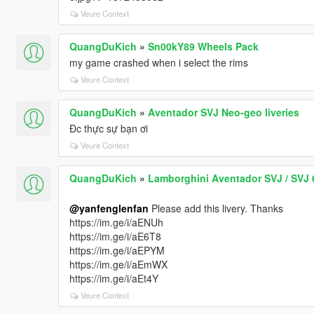
Veure Context
QuangDuKich
»
Sn00kY89 Wheels Pack
my game crashed when i select the rims
Veure Context
QuangDuKich
»
Aventador SVJ Neo-geo liveries
Đc thực sự bạn ơi
Veure Context
QuangDuKich
»
Lamborghini Aventador SVJ / SVJ 6
@yanfenglenfan
Please add this livery. Thanks
https://im.ge/i/aENUh
https://im.ge/i/aE6T8
https://im.ge/i/aEPYM
https://im.ge/i/aEmWX
https://im.ge/i/aEt4Y
Veure Context