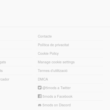
Contacte
Política de privacitat
Cookie Policy
gats
Manage cookie settings
ts
Termes d'utilització
cador
DMCA
@5mods a Twitter
5mods a Facebook
5mods on Discord