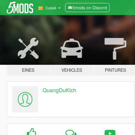
5mods on Discord
Català
EINES
VEHICLES
PINTURES
QuangDuKich