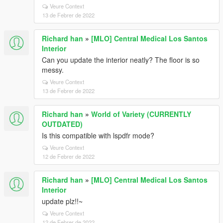
Veure Context
13 de Febrer de 2022
Richard han
»
[MLO] Central Medical Los Santos
Interior
Can you update the interior neatly? The floor is so
messy.
Veure Context
13 de Febrer de 2022
Richard han
»
World of Variety (CURRENTLY
OUTDATED)
Is this compatible with lspdfr mode?
Veure Context
12 de Febrer de 2022
Richard han
»
[MLO] Central Medical Los Santos
Interior
update plz!!~
Veure Context
12 de Febrer de 2022