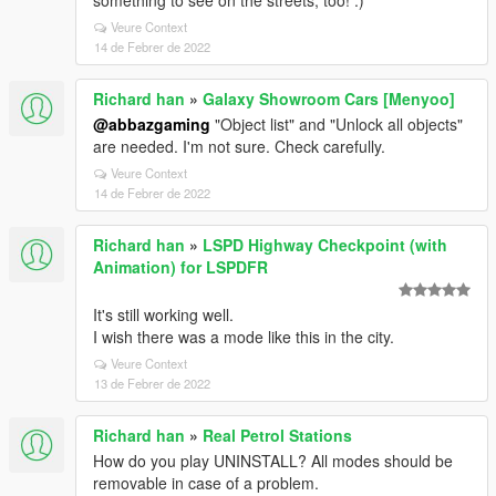
something to see on the streets, too! :)
Veure Context
14 de Febrer de 2022
Richard han
»
Galaxy Showroom Cars [Menyoo]
@abbazgaming
"Object list" and "Unlock all objects"
are needed. I'm not sure. Check carefully.
Veure Context
14 de Febrer de 2022
Richard han
»
LSPD Highway Checkpoint (with
Animation) for LSPDFR
It's still working well.
I wish there was a mode like this in the city.
Veure Context
13 de Febrer de 2022
Richard han
»
Real Petrol Stations
How do you play UNINSTALL? All modes should be
removable in case of a problem.