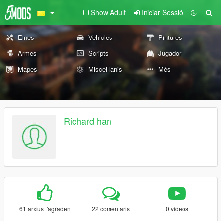
Show Adult
Iniciar Sessió
Eines
Vehicles
Pintures
Armes
Scripts
Jugador
Mapes
Miscel·lanis
Més
Richard han
61 arxius t'agraden
22 comentaris
0 vídeos