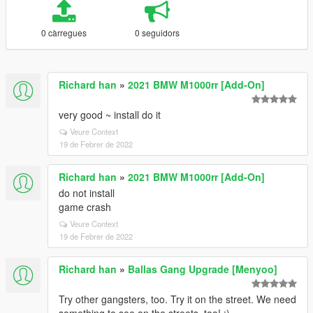
0 càrregues
0 seguidors
Richard han
»
2021 BMW M1000rr [Add-On]
very good ~ install do it
Veure Context
19 de Febrer de 2022
Richard han
»
2021 BMW M1000rr [Add-On]
do not install
game crash
Veure Context
19 de Febrer de 2022
Richard han
»
Ballas Gang Upgrade [Menyoo]
Try other gangsters, too. Try it on the street. We need