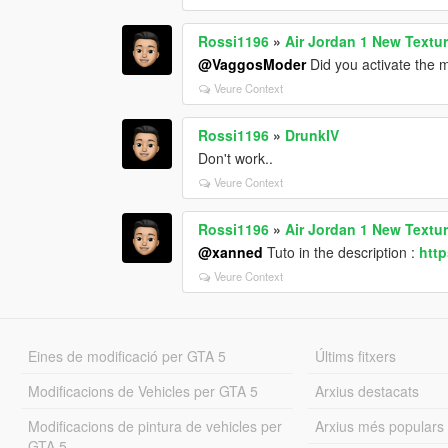
Rossi1196
»
Air Jordan 1 New Textu
@VaggosModer
Did you activate the 
Veure Context
Rossi1196
»
DrunkIV
Don't work..
Veure Context
Rossi1196
»
Air Jordan 1 New Textu
@xanned
Tuto in the description :
htt
Veure Context
Eines de modificació per GTA 5
Últims fitxers
Modificacions de Vehicles per GTA 5
Arxius destacats
Modificacions de pintura de vehicles per
Arxius més populars
GTA 5