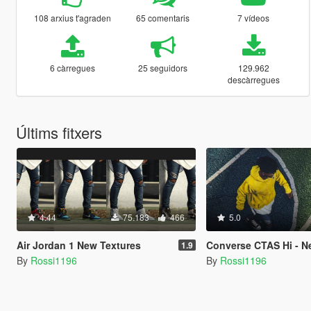
108 arxius t'agraden
65 comentaris
7 vídeos
6 càrregues
25 seguidors
129.962
descàrregues
Últims fitxers
4.44
75.183
466
5.0
Air Jordan 1 New Textures
Converse CTAS Hi - N
1.9
By
Rossi1196
By
Rossi1196