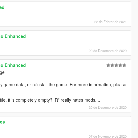
red
22 de Febrer de 2021
 & Enhanced
20 de Desembre de 2020
 & Enhanced
age
fy game data, or reinstall the game. For more information, please
le, it is completely empty?! R* really hates mods....
20 de Desembre de 2020
res
07 de Novembre de 2020