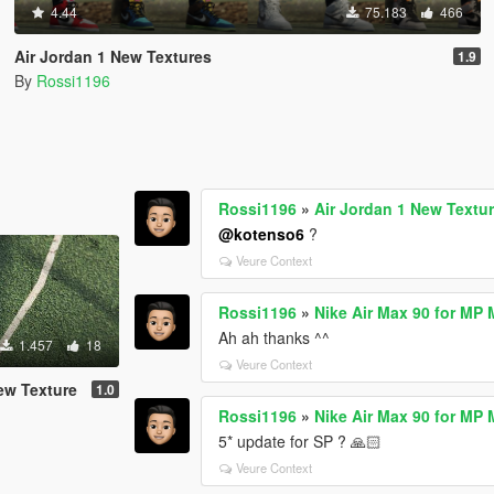
4.44
75.183
466
Air Jordan 1 New Textures
1.9
By
Rossi1196
Rossi1196
»
Air Jordan 1 New Textu
@kotenso6
?
Veure Context
Rossi1196
»
Nike Air Max 90 for MP 
Ah ah thanks ^^
1.457
18
Veure Context
ew Texture
1.0
Rossi1196
»
Nike Air Max 90 for MP 
5* update for SP ? 🙏🏻
Veure Context