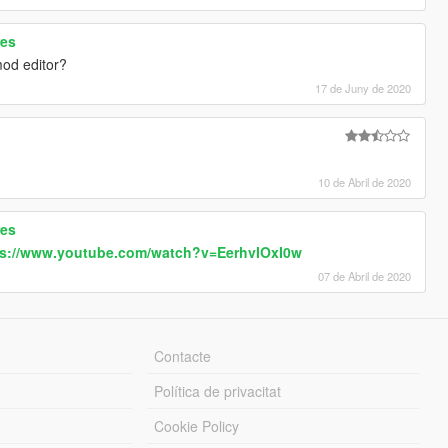
res
mod editor?
17 de Juny de 2020
10 de Abril de 2020
res
ps://www.youtube.com/watch?v=EerhvIOxI0w
07 de Abril de 2020
Contacte
Política de privacitat
Cookie Policy