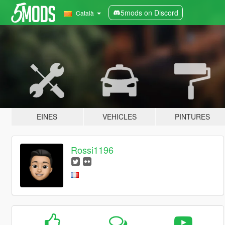
5mods on Discord
Català
EINES
VEHICLES
PINTURES
Rossi1196