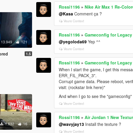
Rossi1196
»
Nike Air Max 1 Re-Colo
@Kasa
Comment ça ?
Veure Context
Rossi1196
»
Gameconfig for Legacy
@yegoloda69
Yep ^^
13.949
121
Veure Context
ored
1.5
Rossi1196
»
Gameconfig for Legacy
When I start the game, I get this mess
ERR_FIL_PACK_3".
Corrupt game data. Please reboot, veri
visit: (rockstar link here)"
And when I go to see the "gameconfig" fi
Veure Context
Rossi1196
»
Air Jordan 1 New Textu
1.632
16
@wavyjay13
Install the texture ?
Veure Context