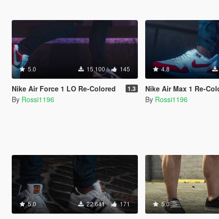
5.0
15.100
145
4.8
Nike Air Force 1 LO Re-Colored
Nike Air Max 1 Re-Col
1.3
By
Rossi1196
By
Rossi1196
5.0
22.641
171
5.0