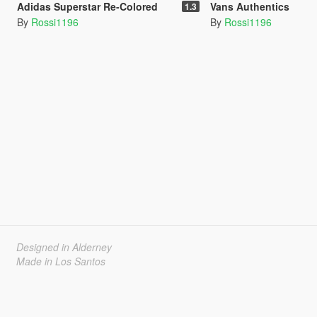
Adidas Superstar Re-Colored
Vans Authentics
1.3
By
Rossi1196
By
Rossi1196
Designed in Alderney
Made in Los Santos