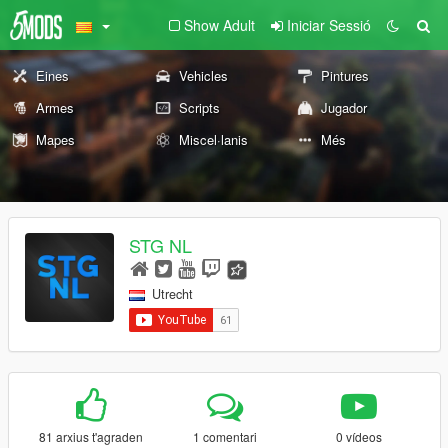
Show Adult
Iniciar Sessió
Eines
Vehicles
Pintures
Armes
Scripts
Jugador
Mapes
Miscel·lanis
Més
STG NL
Utrecht
81 arxius t'agraden
1 comentari
0 vídeos