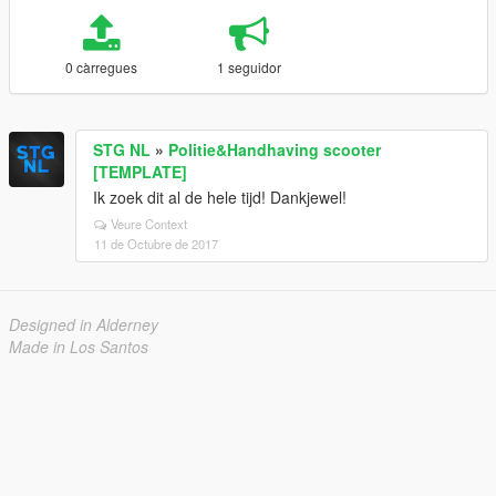
0 càrregues
1 seguidor
STG NL
»
Politie&Handhaving scooter
[TEMPLATE]
Ik zoek dit al de hele tijd! Dankjewel!
Veure Context
11 de Octubre de 2017
Designed in Alderney
Made in Los Santos