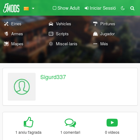
Show Adult
Iniciar Sessió
Eines
Vehicles
Pintures
Armes
Scripts
Jugador
Mapes
Miscel·lanis
Més
Sigurd337
1 arxiu t'agrada
1 comentari
0 vídeos