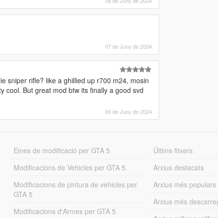
08 de Juny de 2024
07 de Juny de 2024
e sniper rifle? like a ghillied up r700 m24, mosin
y cool. But great mod btw its finally a good svd
06 de Juny de 2024
Eines de modificació per GTA 5
Últims fitxers
Modificacions de Vehicles per GTA 5
Arxius destacats
Modificacions de pintura de vehicles per
Arxius més populars
GTA 5
Arxius més descarre
Modificacions d'Armes per GTA 5