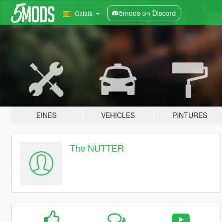
5mods on Discord
Català
EINES
VEHICLES
PINTURES
The NUTTER