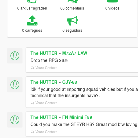
6 arxius t'agraden
66 comentaris
0 vídeos
0 càrregues
0 seguidors
The NUTTER
»
M72A7 LAW
Drop the RPG 26🙏
Veure Context
The NUTTER
»
QJY-88
Idk if your good at importing squad vehicles but if you
technical that the insurgents have?.
Veure Context
The NUTTER
»
FN Minimi F89
Could you make the STEYR HS? Great mod btw loving
Veure Context