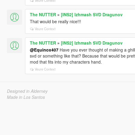
Veure Context
The NUTTER
»
[INS2] Izhmash SVD Dragunov
That would be really nice!!!
Veure Context
The NUTTER
»
[INS2] Izhmash SVD Dragunov
@Equinox407
Have you ever thought of making a ghilli
svd or something like that? Because that would be prett
mod that fits into my characters hand.
Veure Context
Designed in Alderney
Made in Los Santos