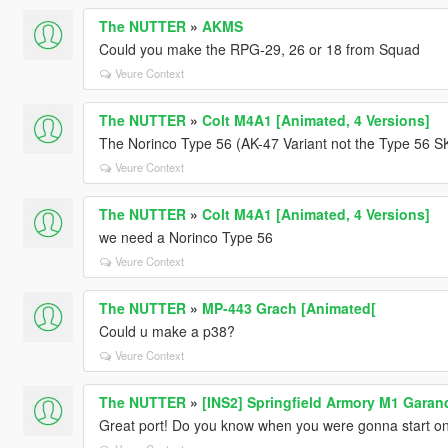
The NUTTER
»
AKMS
Could you make the RPG-29, 26 or 18 from Squad
Veure Context
The NUTTER
»
Colt M4A1 [Animated, 4 Versions]
The Norinco Type 56 (AK-47 Variant not the Type 56 SKS
Veure Context
The NUTTER
»
Colt M4A1 [Animated, 4 Versions]
we need a Norinco Type 56
Veure Context
The NUTTER
»
MP-443 Grach [Animated[
Could u make a p38?
Veure Context
The NUTTER
»
[INS2] Springfield Armory M1 Garan
Great port! Do you know when you were gonna start on 