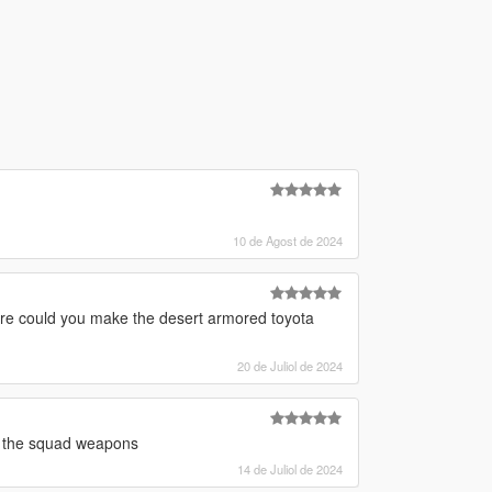
10 de Agost de 2024
 are could you make the desert armored toyota
20 de Juliol de 2024
 the squad weapons
14 de Juliol de 2024