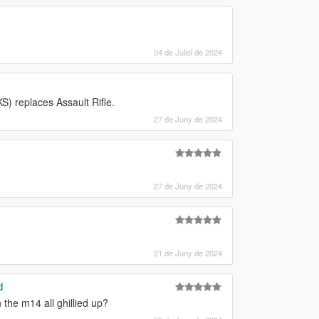
04 de Juliol de 2024
) replaces Assault Rifle.
27 de Juny de 2024
27 de Juny de 2024
21 de Juny de 2024
d
the m14 all ghillied up?