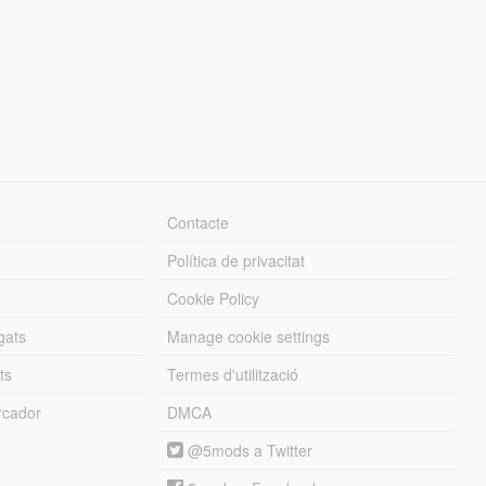
Contacte
Política de privacitat
Cookie Policy
gats
Manage cookie settings
ts
Termes d'utilització
cador
DMCA
@5mods a Twitter