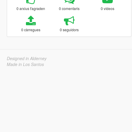
0 arxius t'agraden
0 comentaris
0 vídeos
0 càrregues
0 seguidors
Designed in Alderney
Made in Los Santos