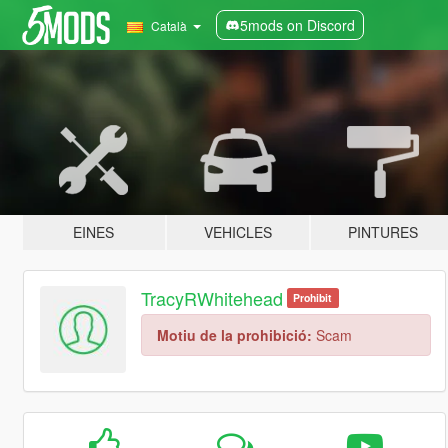
5mods on Discord
Català
EINES
VEHICLES
PINTURES
TracyRWhitehead
Prohibit
Motiu de la prohibició:
Scam