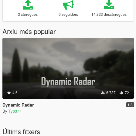
3 càrregues
6 seguidors
14.323 descàrregues
Arxiu més popular
4.6
6.737
72
Dynamic Radar
1.3
By
Ty6377
Últims fitxers