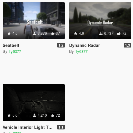
4.5
3.376
37
4.6
6.737
72
Seatbelt
Dynamic Radar
1.2
1.3
By
Ty6377
By
Ty6377
5.0
4.210
72
Vehicle Interior Light Toggle
1.1