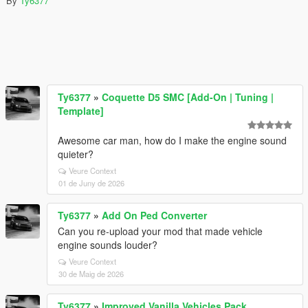
By
Ty6377
Ty6377
»
Coquette D5 SMC [Add-On | Tuning |
Template]
Awesome car man, how do I make the engine sound
quieter?
Veure Context
01 de Juny de 2026
Ty6377
»
Add On Ped Converter
Can you re-upload your mod that made vehicle
engine sounds louder?
Veure Context
30 de Maig de 2026
Ty6377
»
Improved Vanilla Vehicles Pack