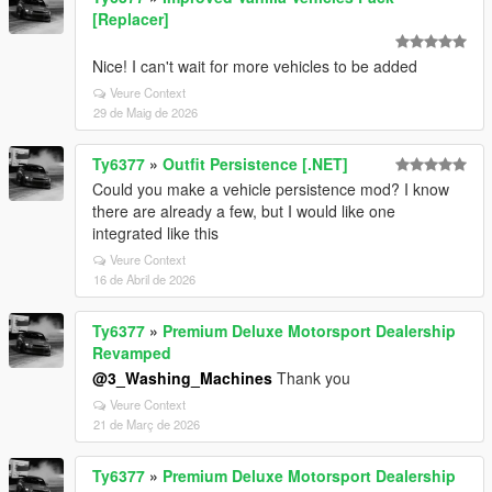
[Replacer]
Nice! I can't wait for more vehicles to be added
Veure Context
29 de Maig de 2026
Ty6377
»
Outfit Persistence [.NET]
Could you make a vehicle persistence mod? I know
there are already a few, but I would like one
integrated like this
Veure Context
16 de Abril de 2026
Ty6377
»
Premium Deluxe Motorsport Dealership
Revamped
@3_Washing_Machines
Thank you
Veure Context
21 de Març de 2026
Ty6377
»
Premium Deluxe Motorsport Dealership