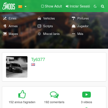
Show Adult
Iniciar Sessió
Eines
Vehicles
Pintures
Armes
Scripts
Jugador
Mapes
Miscel·lanis
Més
Ty6377
152 arxius t'agraden
192 comentaris
3 vídeos