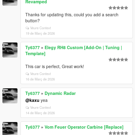
Revamped
Thanks for updating this, could you add a search
button?
Veure Context
19 de Març de 2026
Ty6377
»
Elegy RH8 Custom [Add-On | Tuning |
Template]
This car is perfect, Great work!
Veure Context
16 de Març de 2026
Ty6377
»
Dynamic Radar
@kaxu
yea
Veure Context
14 de Març de 2026
Ty6377
»
Vom Feuer Operator Carbine [Replace]