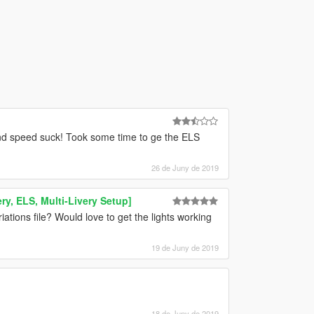
and speed suck! Took some time to ge the ELS
26 de Juny de 2019
ry, ELS, Multi-Livery Setup]
iations file? Would love to get the lights working
19 de Juny de 2019
18 de Juny de 2019