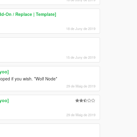
dd-On / Replace | Template]
18 de Juny de 2019
15 de Juny de 2019
yoo]
loped if you wish. *Wolf Node*
29 de Maig de 2019
yoo]
29 de Maig de 2019