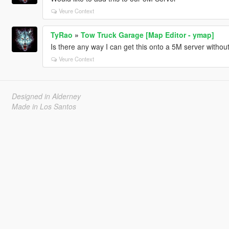
Veure Context
TyRao
»
Tow Truck Garage [Map Editor - ymap]
Is there any way I can get this onto a 5M server withou
Veure Context
Designed in Alderney
Made in Los Santos