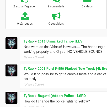
2 arxius t'agraden
9 comentaris
0 vídeos
0 càrregues
0 seguidors
TyRao
»
2013 Unmarked Tahoe [ELS]
Nice work on this Vehicle! However.... The handaling 
working properly and O yea! NO VEHICLE SOUNDS!
Veure Context
TyRao
»
2008 Ford F-550 Flatbed Tow Truck [4k live
Would it be possilbe to get a carcols.meta and a car var
correctly!
Veure Context
TyRao
»
Bugatti (Adder) Police - LSPD
How do I change the police lights to Yellow?
Veure Context