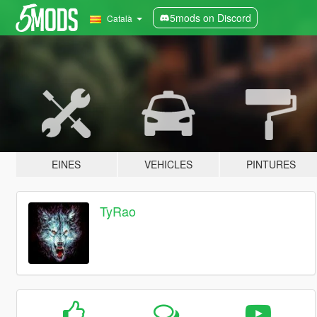
5mods on Discord
Català
EINES
VEHICLES
PINTURES
TyRao