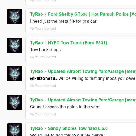
TyRao
»
Ford Shelby GT500 | Hot Pursuit Police [A
I need just the meta file for this car.
Veure Context
TyRao
»
NYPD Tow Truck (Ford S331)
Tow hook drags
Veure Context
TyRao
»
Updated Airport Towing Yard/Garage [men
@killzone185
will be willing to test any mods you deve
Veure Context
TyRao
»
Updated Airport Towing Yard/Garage [men
Cannot access the gates to the yard.
Veure Context
TyRao
»
Sandy Shores Tow Yard 0.5.0
Would like to add this to our 5M Server