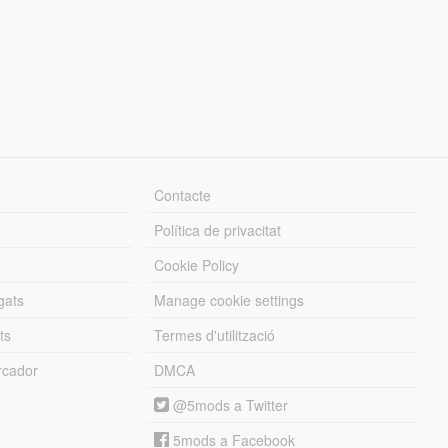
Contacte
Política de privacitat
Cookie Policy
gats
Manage cookie settings
ts
Termes d'utilització
cador
DMCA
@5mods a Twitter
5mods a Facebook