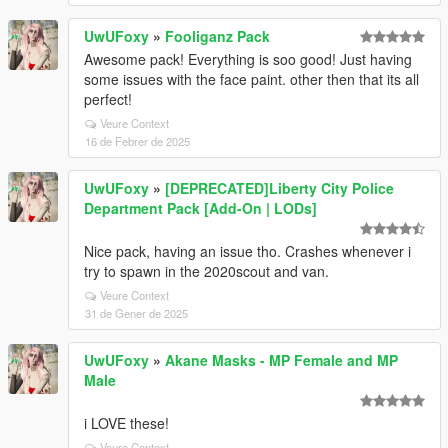
UwUFoxy
»
Fooliganz Pack
Awesome pack! Everything is soo good! Just having
some issues with the face paint. other then that its all
perfect!
Veure Context
16 de Febrer de 2025
UwUFoxy
»
[DEPRECATED]Liberty City Police
Department Pack [Add-On | LODs]
Nice pack, having an issue tho. Crashes whenever i
try to spawn in the 2020scout and van.
Veure Context
31 de Gener de 2025
UwUFoxy
»
Akane Masks - MP Female and MP
Male
i LOVE these!
Veure Context