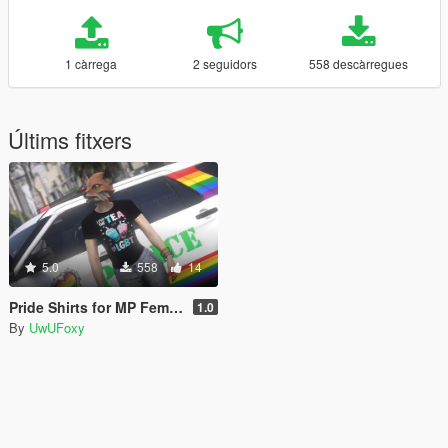
1 càrrega
2 seguidors
558 descàrregues
Últims fitxers
5.0
558
14
Pride Shirts for MP Female & Male
1.0
By
UwUFoxy