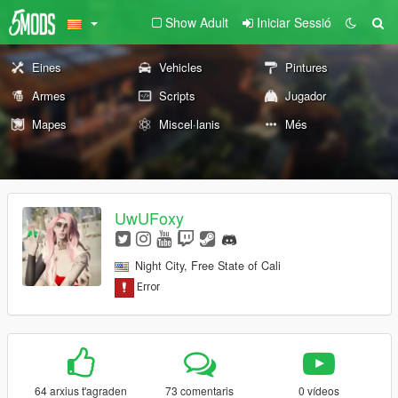
Show Adult
Iniciar Sessió
Eines
Vehicles
Pintures
Armes
Scripts
Jugador
Mapes
Miscel·lanis
Més
UwUFoxy
Night City, Free State of Cali
64 arxius t'agraden
73 comentaris
0 vídeos