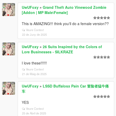
UwUFoxy
»
Grand Theft Auto Vinewood Zombie
[Addon | MP Male\Female]
This is AMAZING!!! think you'll do a female version??
Veure Context
22 de Juny de 2025
UwUFoxy
»
26 Suits Inspired by the Colors of
Lore Businesses - SILKRAZE
I love these!!!!!!
Veure Context
21 de Maig de 2025
UwUFoxy
»
LSSD Buffalosx Pain Car 冒险者猛牛痛
车
YES
Veure Context
25 de Abril de 2025