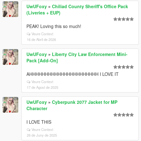
UwUFoxy
»
Chiliad County Sheriff's Office Pack
(Liveries + EUP)
PEAK! Loving this so much!
Veure Context
16 de Abril de 2026
UwUFoxy
»
Liberty City Law Enforcement Mini-
Pack [Add-On]
AHHHHHHHHHHHHHHHHHHHHHH I LOVE IT
Veure Context
17 de Agost de 2025
UwUFoxy
»
Cyberpunk 2077 Jacket for MP
Character
I LOVE THIS
Veure Context
26 de Juny de 2025