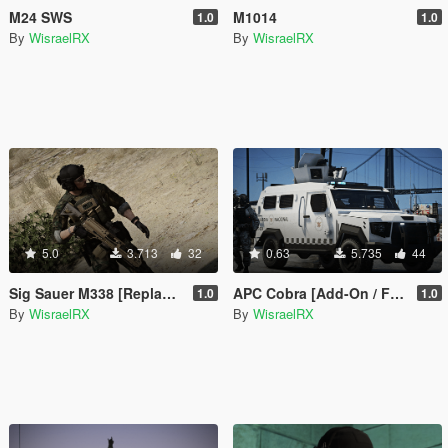
M24 SWS
M1014
1.0
1.0
By
WisraelRX
By
WisraelRX
5.0
3.713
32
0.63
5.735
44
Sig Sauer M338 [Replace | FiveM | Animated]
APC Cobra [Add-On / FiveM]
1.0
1.0
By
WisraelRX
By
WisraelRX