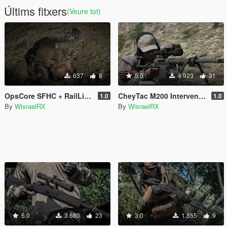
Últims fitxers
(Veure tot)
637
8
5.0
4.923
31
OpsCore SFHC + RailLink + FPGNVG [Replace/FiveM]
CheyTac M200 Intervention [Replace / Animated]
1.0
1.0
By
WisraelRX
By
WisraelRX
5.0
3.680
23
3.0
1.855
9