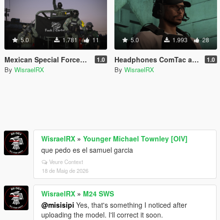
5.0
1.781
11
5.0
1.993
28
Mexican Special Forces Flags [SP/FiveM]
Headphones ComTac and Cap [GB]
1.0
1.0
By
WisraelRX
By
WisraelRX
WisraelRX
»
Younger Michael Townley [OIV]
que pedo es el samuel garcia
Veure Context
18 de Maig de 2026
WisraelRX
»
M24 SWS
@misisipi
Yes, that's something I noticed after
uploading the model. I'll correct it soon.