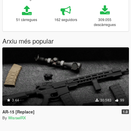
51 càrregues
162 seguidors
309.055
descàrregues
Arxiu més popular
3.44
30.583
99
AR-15 [Replace]
1.0
By
WisraelRX