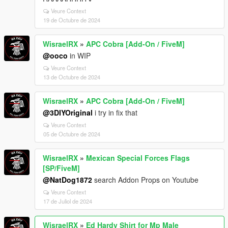
Veure Context
19 de Octubre de 2024
WisraelRX
»
APC Cobra [Add-On / FiveM]
@ooco
in WIP
Veure Context
13 de Octubre de 2024
WisraelRX
»
APC Cobra [Add-On / FiveM]
@3DIYOriginal
i try in fix that
Veure Context
05 de Octubre de 2024
WisraelRX
»
Mexican Special Forces Flags
[SP/FiveM]
@NatDog1872
search Addon Props on Youtube
Veure Context
17 de Juliol de 2024
WisraelRX
»
Ed Hardy Shirt for Mp Male