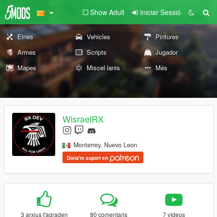
Show Adult
Iniciar Sessió
Eines
Vehicles
Pintures
Armes
Scripts
Jugador
Mapes
Miscel·lanis
Més
WisraelRX
Monterrey, Nuevo Leon
Dona'm suport en
3 arxius t'agraden
80 comentaris
7 vídeos