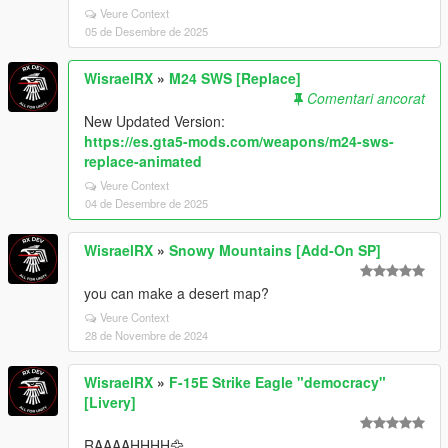
Veure Context
05 de Desembre de 2025
WisraelRX
»
M24 SWS [Replace]
Comentari ancorat
New Updated Version:
https://es.gta5-mods.com/weapons/m24-sws-
replace-animated
Veure Context
04 de Desembre de 2025
WisraelRX
»
Snowy Mountains [Add-On SP]
you can make a desert map?
Veure Context
28 de Novembre de 2024
WisraelRX
»
F-15E Strike Eagle "democracy"
[Livery]
RAAAAHHHH🦅