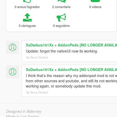
0 arxius t'agraden
2 comentaris
0 vídeos
0 càrregues
0 seguidors
XxDarkus101Xx
»
AddonPeds [NO LONGER AVAILAB
Update: forgot the nativeUI now its working.
Veure Context
XxDarkus101Xx
»
AddonPeds [NO LONGER AVAILAB
I think that's the reason why my addonped mod is not w
from other sources and youtube, and still its not work
working again, or somebody update this mod.
Veure Context
Designed in Alderney
Made in Los Santos