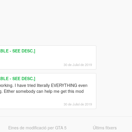
LE - SEE DESC.]
30 de Juliol de 2019
LE - SEE DESC.]
orking. I have tried literally EVERYTHING even
ing. Either somebody can help me get this mod
30 de Juliol de 2019
Eines de modificació per GTA 5
Últims fitxers