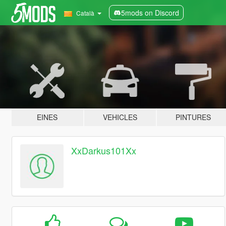
5mods on Discord
Català
EINES
VEHICLES
PINTURES
XxDarkus101Xx