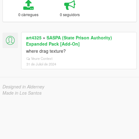
0 càrregues
0 seguidors
art4325
»
SASPA (State Prison Authority)
Expanded Pack [Add-On]
where drag texture?
Veure Context
31 de Juliol de 2024
Designed in Alderney
Made in Los Santos