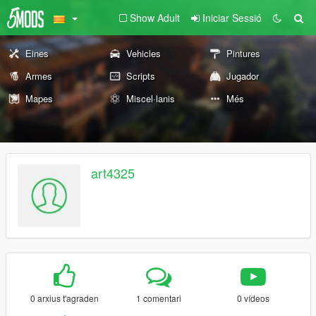
Show Adult
Iniciar Sessió
Eines
Vehicles
Pintures
Armes
Scripts
Jugador
Mapes
Miscel·lanis
Més
art4325
0 arxius t'agraden
1 comentari
0 vídeos