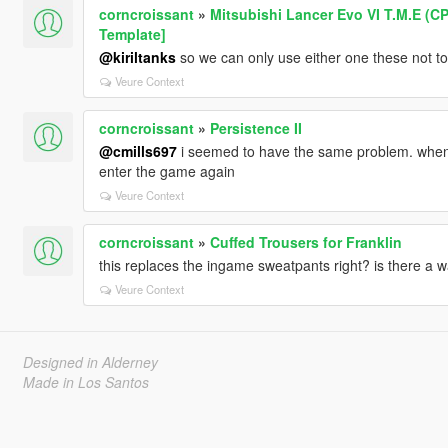
corncroissant
»
Mitsubishi Lancer Evo VI T.M.E (CP
Template]
@kiriltanks
so we can only use either one these not t
Veure Context
corncroissant
»
Persistence II
@cmills697
i seemed to have the same problem. whene
enter the game again
Veure Context
corncroissant
»
Cuffed Trousers for Franklin
this replaces the ingame sweatpants right? is there a 
Veure Context
Designed in Alderney
Made in Los Santos