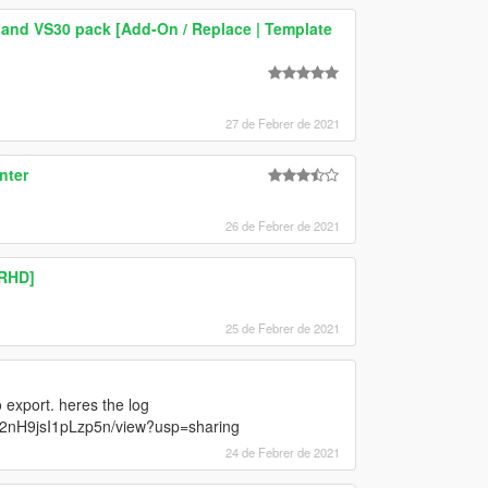
 and VS30 pack [Add-On / Replace | Template
27 de Febrer de 2021
nter
26 de Febrer de 2021
 RHD]
25 de Febrer de 2021
 export. heres the log
e2nH9jsI1pLzp5n/view?usp=sharing
24 de Febrer de 2021