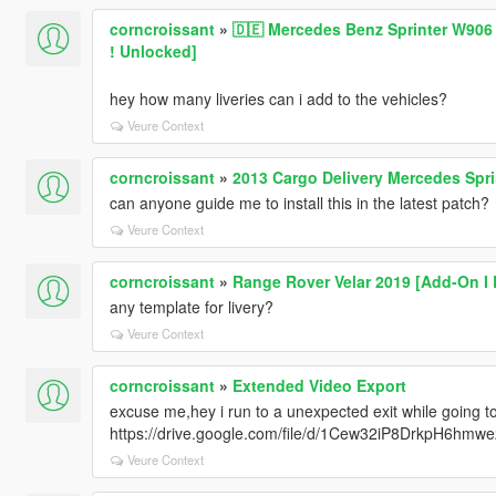
corncroissant
»
🇩🇪 Mercedes Benz Sprinter W906
! Unlocked]
hey how many liveries can i add to the vehicles?
Veure Context
corncroissant
»
2013 Cargo Delivery Mercedes Spri
can anyone guide me to install this in the latest patch?
Veure Context
corncroissant
»
Range Rover Velar 2019 [Add-On I
any template for livery?
Veure Context
corncroissant
»
Extended Video Export
excuse me,hey i run to a unexpected exit while going to
https://drive.google.com/file/d/1Cew32iP8DrkpH6hmw
Veure Context