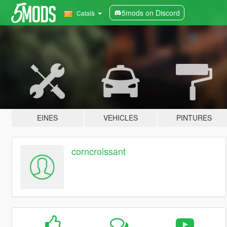
5mods on Discord
Català
EINES
VEHICLES
PINTURES
corncroissant