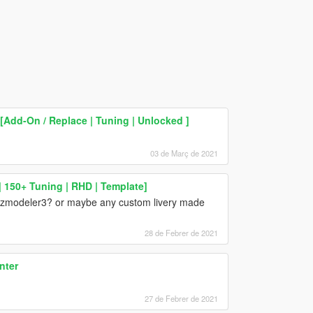
[Add-On / Replace | Tuning | Unlocked ]
03 de Març de 2021
| 150+ Tuning | RHD | Template]
ng zmodeler3? or maybe any custom livery made
28 de Febrer de 2021
nter
27 de Febrer de 2021