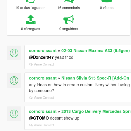
19 arxius t'agraden
16 comentaris
0 vídeos
0 càrregues
0 seguidors
corncroissant
»
02-03 Nissan Maxima A33 (5.5gen) 
@Dxnzer047
yea2 fr xd
Veure Context
corncroissant
»
Nissan Silvia S15 Spec-R [Add-On 
any ideas on how to create custom livery without usi
by someone?
Veure Context
corncroissant
»
2013 Cargo Delivery Mercedes Spri
@GTOMO
doesnt show up
Veure Context