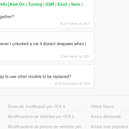
9A) [Add-On | Tuning | GSR | Evo5 | Varis |
ogether?
16 de Febrer de 2021
ver i unlocked a car it doesnt despawn when i
12 de Febrer de 2021
way to use other models to be replaced?
24 de Desembre de 2020
Eines de modificació per GTA 5
Últims fitxers
Modificacions de Vehicles per GTA 5
Arxius destacats
Modificacions de pintura de vehicles per
Arxius més populars