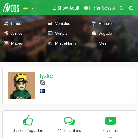
Show Adult
Iniciar Sessió
Eines
Vehicles
Pintures
Armes
Scripts
Jugador
Mapes
Miscel·lanis
Més
fyzicz
8 arxius t'agraden
44 comentaris
0 vídeos