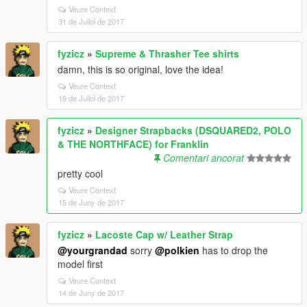
Veure Context
31 de Juliol de 2017
fyzicz
»
Supreme & Thrasher Tee shirts
damn, this is so original, love the idea!
Veure Context
19 de Juliol de 2017
fyzicz
»
Designer Strapbacks (DSQUARED2, POLO
& THE NORTHFACE) for Franklin
Comentari ancorat
pretty cool
Veure Context
15 de Juny de 2017
fyzicz
»
Lacoste Cap w/ Leather Strap
@yourgrandad
sorry
@polkien
has to drop the
model first
Veure Context
14 de Juny de 2017