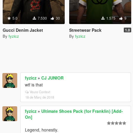
5.0
7.530
30
1.575
9
Gucci Denim Jacket
Streetwear Pack
1.0
By
fyzicz
By
fyzicz
fyzicz
»
CJ JUNIOR
wtf is that
Veure Context
18 de Març de 2018
fyzicz
»
Ultimate Shoes Pack (for Franklin) [Add-
On]
Legend, honestly.