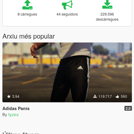
8 càrregues
44 seguidors
229.596
descàrregues
Arxiu més popular
3.94
119.717
560
Adidas Pants
2.0
By
fyzicz