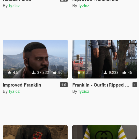
By
fyzicz
By
fyzicz
4.5
37.322
90
3.5
9.233
45
Improved Franklin
Franklin - Outfit (Ripped Jeans - Gucci Jacket - Yeezy x CDG)
1.0
1
By
fyzicz
By
fyzicz