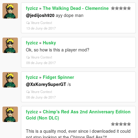
fyzicz
»
The Walking Dead - Clementine
@jedijosh920
ayy dope man
Veure Context
13 de Juny de 2017
fyzicz
»
Husky
Ok, so how is this a player mod?
Veure Context
09 de Juny de 2017
fyzicz
»
Fidget Spinner
@XxKoreySuperGT
/s
Veure Context
08 de Juny de 2017
fyzicz
»
Chimp's Red Ass 2nd Anniversary Edition
Gold (Non DLC)
This is a quality mod, ever since i downloaded it could
not stop looking at the Chimps Red Ass™.