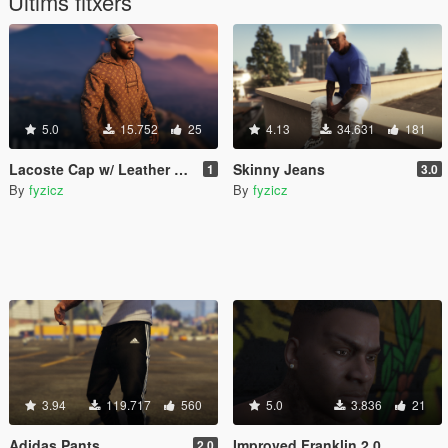
Últims fitxers
5.0
15.752
25
4.13
34.631
181
Lacoste Cap w/ Leather Strap
Skinny Jeans
1
3.0
By
fyzicz
By
fyzicz
3.94
119.717
560
5.0
3.836
21
Adidas Pants
Improved Franklin 2.0
2.0