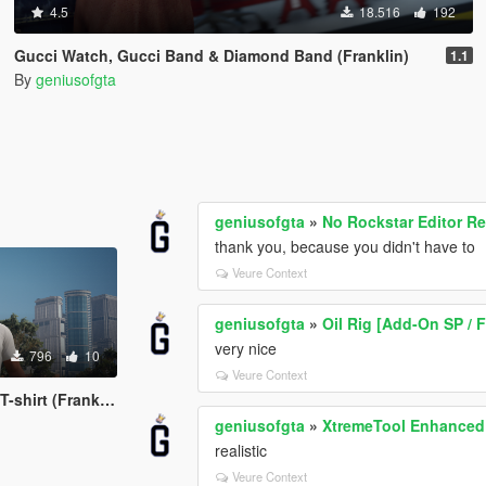
4.5
18.516
192
Gucci Watch, Gucci Band & Diamond Band (Franklin)
1.1
By
geniusofgta
geniusofgta
»
No Rockstar Editor Re
thank you, because you didn't have to
Veure Context
geniusofgta
»
Oil Rig [Add-On SP / 
very nice
796
10
Veure Context
hirt (Franklin)
geniusofgta
»
XtremeTool Enhanced
realistic
Veure Context