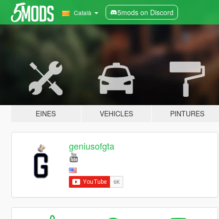
5mods on Discord
Català
EINES
VEHICLES
PINTURES
geniusofgta