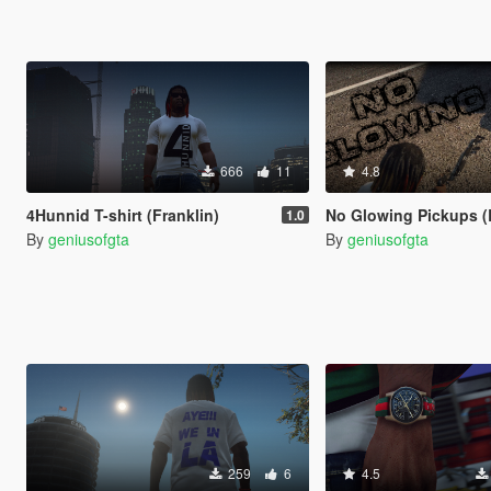
666
11
4.8
4Hunnid T-shirt (Franklin)
No Glowing Pickups (
1.0
By
geniusofgta
By
geniusofgta
259
6
4.5