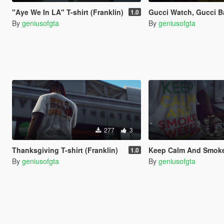
"Aye We In LA" T-shirt (Franklin)
Gucci Watch, Gucci Band & Diamond B
1.0
By
geniusofgta
By
geniusofgta
277
3
Thanksgiving T-shirt (Franklin)
Keep Calm And Smoke T-s
1.0
By
geniusofgta
By
geniusofgta