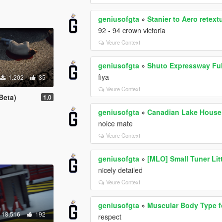
geniusofgta
»
Stanier to Aero retext
92 - 94 crown victoria
Veure Context
geniusofgta
»
Shuto Expressway Ful
fiya
1.202
35
Veure Context
Beta)
1.0
geniusofgta
»
Canadian Lake House
noice mate
Veure Context
geniusofgta
»
[MLO] Small Tuner Lit
nicely detailed
Veure Context
geniusofgta
»
Muscular Body Type f
18.516
192
respect