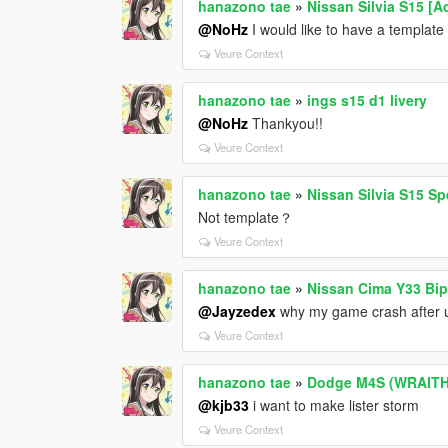
hanazono tae
»
Nissan Silvia S15 [A
@NoHz
I would like to have a template 
Veure Context
hanazono tae
»
ings s15 d1 livery
@NoHz
Thankyou!!
Veure Context
hanazono tae
»
Nissan Silvia S15 Sp
Not template？
Veure Context
hanazono tae
»
Nissan Cima Y33 Bipp
@Jayzedex
why my game crash after 
Veure Context
hanazono tae
»
Dodge M4S (WRAITH)
@kjb33
i want to make lister storm
Veure Context