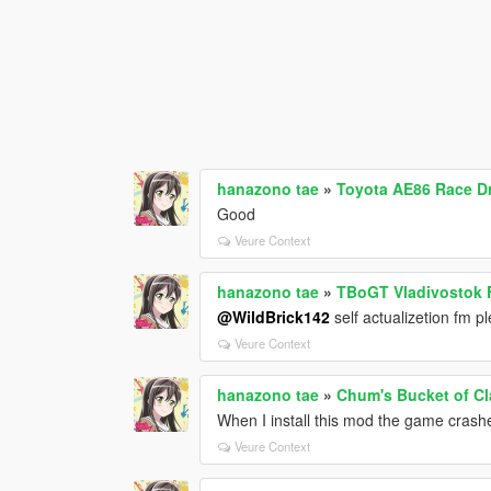
hanazono tae
»
Toyota AE86 Race Dr
Good
Veure Context
hanazono tae
»
TBoGT Vladivostok 
@WildBrick142
self actualizetion fm p
Veure Context
hanazono tae
»
Chum's Bucket of Cl
When I install this mod the game crash
Veure Context