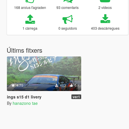
168 arxius t'agraden
93 comentaris
2 vídeos
1 càrrega
0 seguidors
403 descàrregues
Últims fitxers
4.75
403
6
ings s15 d1 livery
ver1
By
hanazono tae