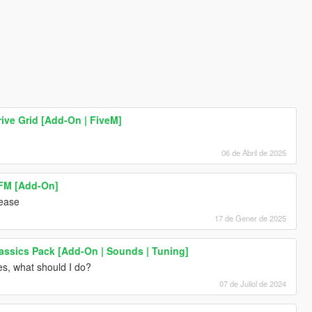
ive Grid [Add-On | FiveM]
06 de Abril de 2025
FM [Add-On]
lease
17 de Gener de 2025
assics Pack [Add-On | Sounds | Tuning]
es, what should I do?
07 de Juliol de 2024