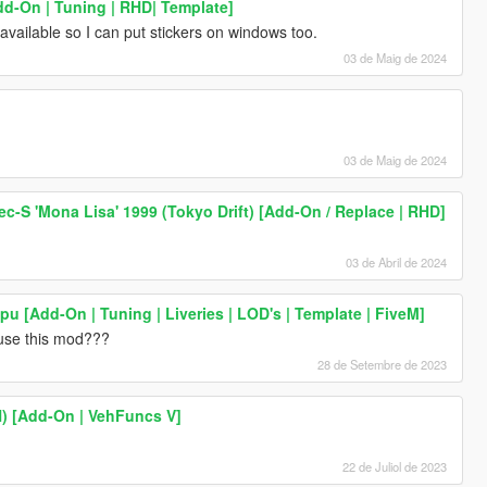
dd-On | Tuning | RHD| Template]
available so I can put stickers on windows too.
03 de Maig de 2024
03 de Maig de 2024
ec-S 'Mona Lisa' 1999 (Tokyo Drift) [Add-On / Replace | RHD]
03 de Abril de 2024
u [Add-On | Tuning | Liveries | LOD's | Template | FiveM]
use this mod???
28 de Setembre de 2023
 [Add-On | VehFuncs V]
22 de Juliol de 2023