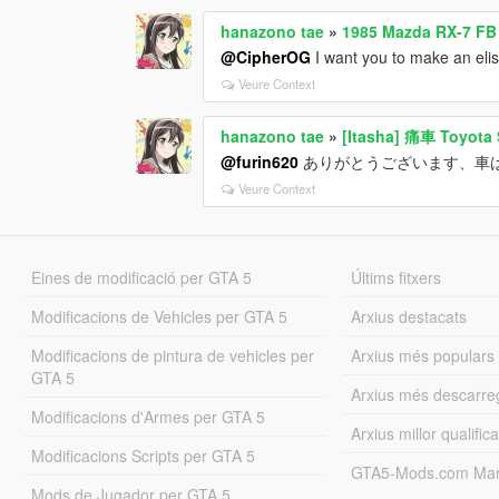
hanazono tae
»
1985 Mazda RX-7 FB 
@CipherOG
I want you to make an elis
Veure Context
hanazono tae
»
[Itasha] 痛車 Toyot
@furin620
ありがとうございます、車は良
Veure Context
Eines de modificació per GTA 5
Últims fitxers
Modificacions de Vehicles per GTA 5
Arxius destacats
Modificacions de pintura de vehicles per
Arxius més populars
GTA 5
Arxius més descarre
Modificacions d'Armes per GTA 5
Arxius millor qualifica
Modificacions Scripts per GTA 5
GTA5-Mods.com Mar
Mods de Jugador per GTA 5