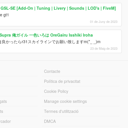
GSL-SE [Add-On | Tuning | Livery | Sounds | LOD's | FiveM]
e gt1
01 de Juny de 2023
a Supra 俺ガイル 一色いろは OreGairu Isshiki Iroha
かったらr31スカイラインでお願い致しますm(*_ _)m
23 de Maig de 2023
Contacte
Política de privacitat
Cookie Policy
gats
Manage cookie settings
ts
Termes d'utilització
cador
DMCA