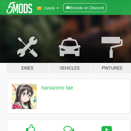
5mods on Discord
Català
EINES
VEHICLES
PINTURES
hanazono tae