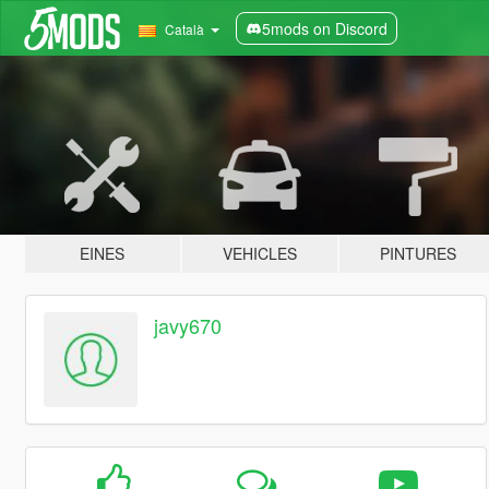
5mods on Discord
Català
EINES
VEHICLES
PINTURES
javy670