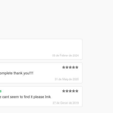
05 de Febrer de 2024
complete thank you!!!!
31 de Maig de 2020
e
e cant seem to find it please lmk
27 de Gener de 2019