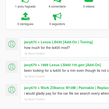
1 arxiu t'agrada
4 comentaris
0 vídeos
0 càrregues
0 seguidors
javy670
»
Lexus LS430 [Add-On | Tuning]
how much for the ls400 mod?
Veure Context
javy670
»
1989 Lexus LS400 1th-gen [Add-On]
been looking for a ls400 for a min even though its not 
Veure Context
javy670
»
Work ZiStance W10M | Paintable | Replac
i would gladly pay for the car file ive search every wher
Veure Context