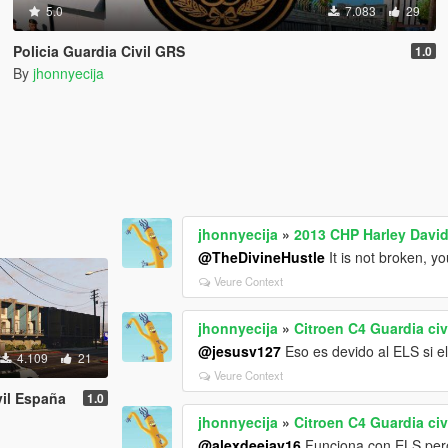
5.0
7.083
29
Policia Guardia Civil GRS
1.0
By
jhonnyecija
jhonnyecija
»
2013 CHP Harley David
@TheDivineHustle
It is not broken, y
Veure Context
jhonnyecija
»
Citroen C4 Guardia ci
@jesusv127
Eso es devido al ELS si el
4.109
21
Veure Context
vil España
1.0
jhonnyecija
»
Citroen C4 Guardia ci
@alexdeejay16
Funciona con ELS pero