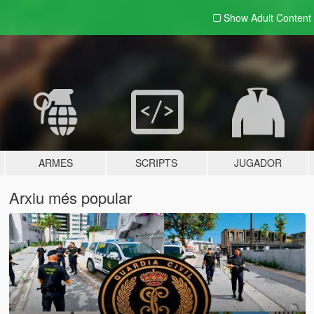
Show Adult
Content
ARMES
SCRIPTS
JUGADOR
Arxiu més popular