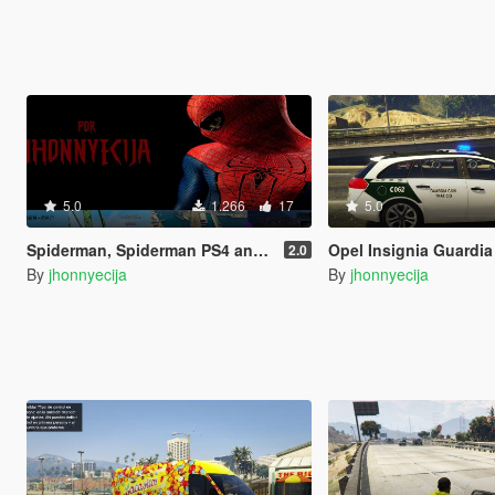
5.0
1.266
17
5.0
Spiderman, Spiderman PS4 and Spiderman Black
Opel Insignia Guardia civil tra
2.0
By
jhonnyecija
By
jhonnyecija