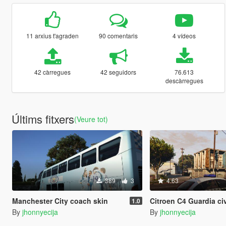
11 arxius t'agraden
90 comentaris
4 vídeos
42 càrregues
42 seguidors
76.613
descàrregues
Últims fitxers
(Veure tot)
389
3
4.63
Manchester City coach skin
Citroen C4 Guardia ci
1.0
By
jhonnyecija
By
jhonnyecija