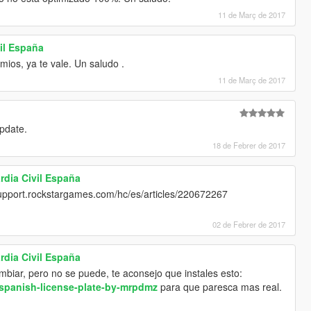
11 de Març de 2017
vil España
 mios, ya te vale. Un saludo .
11 de Març de 2017
update.
18 de Febrer de 2017
dia Civil España
/support.rockstargames.com/hc/es/articles/220672267
02 de Febrer de 2017
dia Civil España
ambiar, pero no se puede, te aconsejo que instales esto:
/spanish-license-plate-by-mrpdmz
para que paresca mas real.