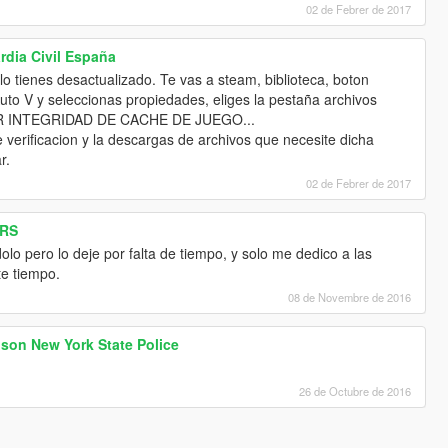
02 de Febrer de 2017
dia Civil España
lo tienes desactualizado. Te vas a steam, biblioteca, boton
uto V y seleccionas propiedades, eliges la pestaña archivos
ICAR INTEGRIDAD DE CACHE DE JUEGO...
 verificacion y la descargas de archivos que necesite dicha
r.
02 de Febrer de 2017
GRS
lo pero lo deje por falta de tiempo, y solo me dedico a las
te tiempo.
08 de Novembre de 2016
son New York State Police
26 de Octubre de 2016