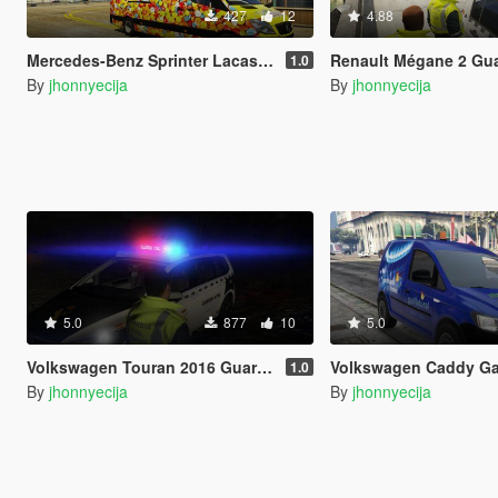
427
12
4.88
Mercedes-Benz Sprinter Lacasitos España
Renault Mégane 2 Guardia C
1.0
By
jhonnyecija
By
jhonnyecija
5.0
877
10
5.0
Volkswagen Touran 2016 Guardia Civil España
Volkswagen Caddy Gas Natura
1.0
By
jhonnyecija
By
jhonnyecija