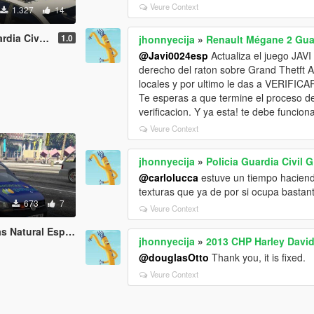
Veure Context
1.327
14
ivil España
1.0
jhonnyecija
»
Renault Mégane 2 Guar
@Javi0024esp
Actualiza el juego JAVI 
derecho del raton sobre Grand Thetft A
locales y por ultimo le das a VERIF
Te esperas a que termine el proceso de
verificacion. Y ya esta! te debe funciona
Veure Context
jhonnyecija
»
Policia Guardia Civil 
@carlolucca
estuve un tiempo haciendo
texturas que ya de por si ocupa bastan
673
7
Veure Context
l España (burrito)
jhonnyecija
»
2013 CHP Harley David
@douglasOtto
Thank you, it is fixed.
Veure Context