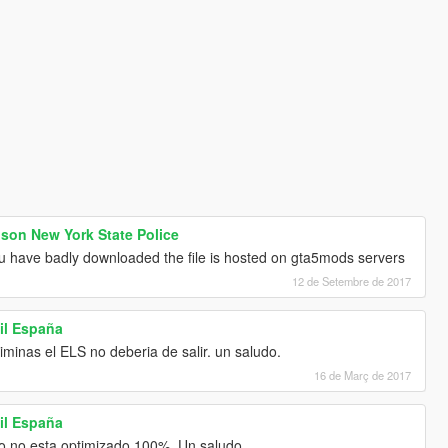
son New York State Police
ou have badly downloaded the file is hosted on gta5mods servers
12 de Setembre de 2017
vil España
iminas el ELS no deberia de salir. un saludo.
16 de Març de 2017
vil España
 no esta optimizado 100%. Un saludo.