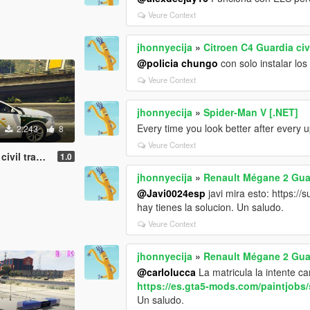
Veure Context
jhonnyecija
»
Citroen C4 Guardia ci
@policia chungo
con solo instalar los
Veure Context
jhonnyecija
»
Spider-Man V [.NET]
Every time you look better after every 
2.243
8
Veure Context
fico España
1.0
jhonnyecija
»
Renault Mégane 2 Guar
@Javi0024esp
javi mira esto: https:/
hay tienes la solucion. Un saludo.
Veure Context
jhonnyecija
»
Renault Mégane 2 Guar
@carlolucca
La matricula la intente c
https://es.gta5-mods.com/paintjobs
Un saludo.