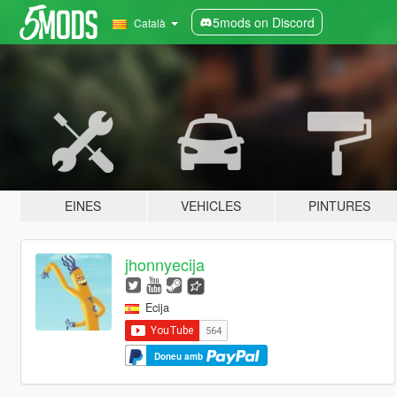
5mods on Discord
Català
EINES
VEHICLES
PINTURES
jhonnyecija
Ecija
Doneu amb