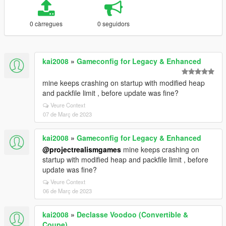
0 càrregues
0 seguidors
kai2008
»
Gameconfig for Legacy & Enhanced
mine keeps crashing on startup with modified heap
and packfile limit , before update was fine?
Veure Context
07 de Març de 2023
kai2008
»
Gameconfig for Legacy & Enhanced
@projectrealismgames
mine keeps crashing on
startup with modified heap and packfile limit , before
update was fine?
Veure Context
06 de Març de 2023
kai2008
»
Declasse Voodoo (Convertible &
Coupe)