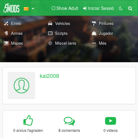
Show Adult
Iniciar Sessió
Eines
Vehicles
Pintures
Armes
Scripts
Jugador
Mapes
Miscel·lanis
Més
kai2008
0 arxius t'agraden
8 comentaris
0 vídeos