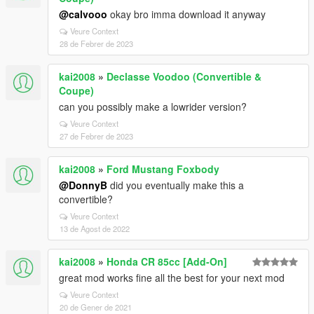
@calvooo
okay bro imma download it anyway
Veure Context
28 de Febrer de 2023
kai2008
»
Declasse Voodoo (Convertible &
Coupe)
can you possibly make a lowrider version?
Veure Context
27 de Febrer de 2023
kai2008
»
Ford Mustang Foxbody
@DonnyB
did you eventually make this a
convertible?
Veure Context
13 de Agost de 2022
kai2008
»
Honda CR 85cc [Add-On]
great mod works fine all the best for your next mod
Veure Context
20 de Gener de 2021