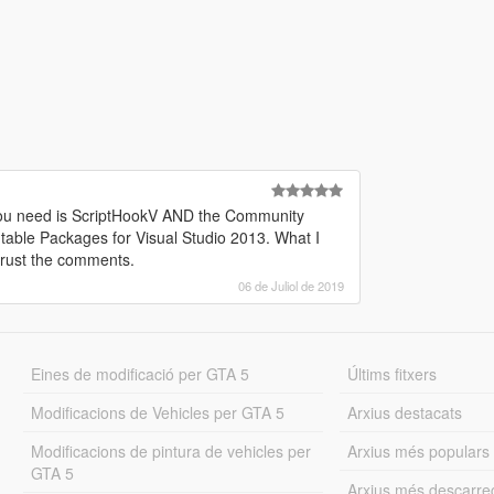
hat you need is ScriptHookV AND the Community
utable Packages for Visual Studio 2013. What I
t trust the comments.
06 de Juliol de 2019
Eines de modificació per GTA 5
Últims fitxers
Modificacions de Vehicles per GTA 5
Arxius destacats
Modificacions de pintura de vehicles per
Arxius més populars
GTA 5
Arxius més descarre