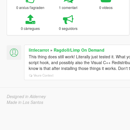
0 arxius t'agraden
1 comentari
0 vídeos
0 càrregues
0 seguidors
littlecarrot
»
Ragdoll/Limp On Demand
This thing does still work! Literally just tested it. W
script hook, and possibly also the Visual C++ Redistrib
know is that after installing those things it works. Don'
Veure Context
Designed in Alderney
Made in Los Santos