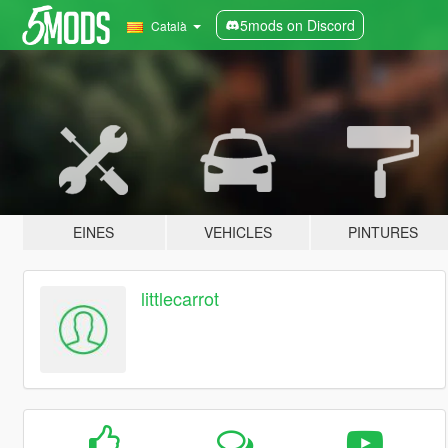
5mods on Discord
Català
EINES
VEHICLES
PINTURES
littlecarrot