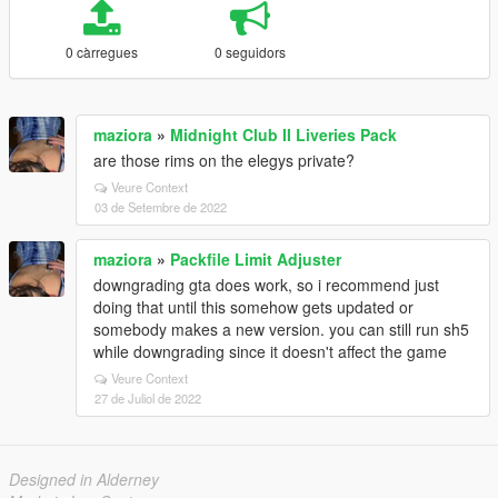
0 càrregues
0 seguidors
maziora
»
Midnight Club II Liveries Pack
are those rims on the elegys private?
Veure Context
03 de Setembre de 2022
maziora
»
Packfile Limit Adjuster
downgrading gta does work, so i recommend just
doing that until this somehow gets updated or
somebody makes a new version. you can still run sh5
while downgrading since it doesn't affect the game
Veure Context
27 de Juliol de 2022
Designed in Alderney