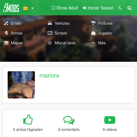
Show Adult
Iniciar Sessió
Eines
Vehicles
Pintures
Armes
Scripts
Jugador
Mapes
Miscel·lanis
Més
maziora
0 arxius t'agraden
2 comentaris
0 vídeos