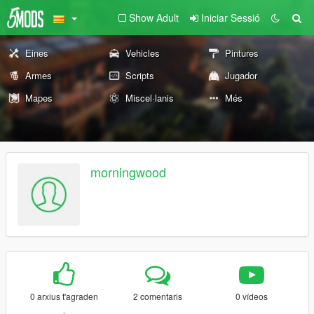
Show Adult
Iniciar Sessió
Eines
Vehicles
Pintures
Armes
Scripts
Jugador
Mapes
Miscel·lanis
Més
morningwood
0 arxius t'agraden
2 comentaris
0 vídeos