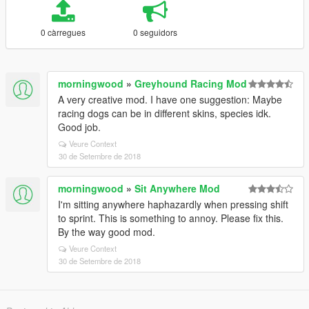
0 càrregues
0 seguidors
morningwood
»
Greyhound Racing Mod
A very creative mod. I have one suggestion: Maybe
racing dogs can be in different skins, species idk.
Good job.
Veure Context
30 de Setembre de 2018
morningwood
»
Sit Anywhere Mod
I'm sitting anywhere haphazardly when pressing shift
to sprint. This is something to annoy. Please fix this.
By the way good mod.
Veure Context
30 de Setembre de 2018