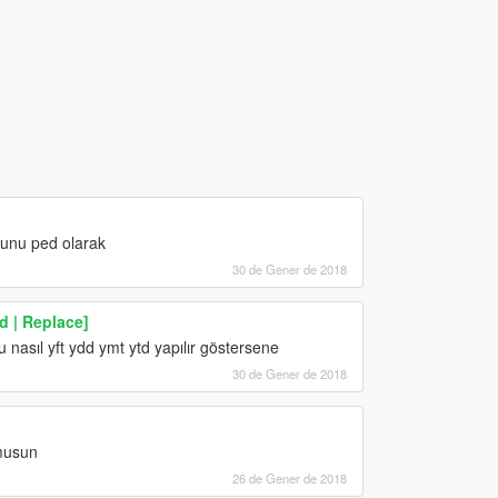
unu ped olarak
30 de Gener de 2018
 | Replace]
sıl yft ydd ymt ytd yapılır göstersene
30 de Gener de 2018
musun
26 de Gener de 2018