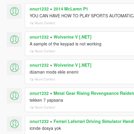
onur1232
»
2014 McLaren P1
YOU CAN HAVE HOW TO PLAY SPORTS AUTOMATICA
Veure Context
onur1232
»
Wolverine V [.NET]
A sample of the keypad is not working
Veure Context
onur1232
»
Wolverine V [.NET]
düsman mods ekle enemi
Veure Context
onur1232
»
Metal Gear Rising Revengeance Raide
tekken 7 yapsana
Veure Context
onur1232
»
Ferrari Laferrari Driving Simulator Hand
icinde dosya yok