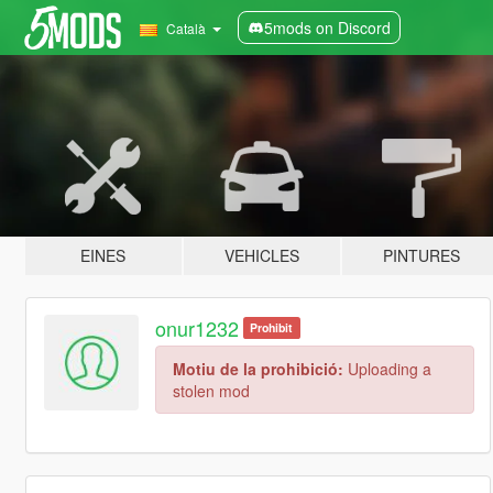
5mods on Discord
Català
EINES
VEHICLES
PINTURES
onur1232
Prohibit
Motiu de la prohibició:
Uploading a
stolen mod