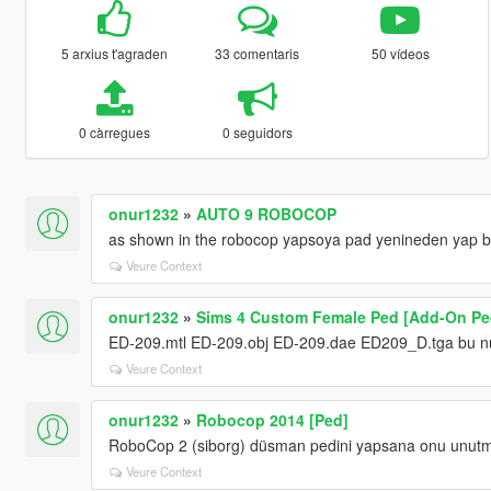
5 arxius t'agraden
33 comentaris
50 vídeos
0 càrregues
0 seguidors
onur1232
»
AUTO 9 ROBOCOP
as shown in the robocop yapsoya pad yenineden yap b
Veure Context
onur1232
»
Sims 4 Custom Female Ped [Add-On Ped
ED-209.mtl ED-209.obj ED-209.dae ED209_D.tga bu nu na
Veure Context
onur1232
»
Robocop 2014 [Ped]
RoboCop 2 (siborg) düsman pedini yapsana onu unut
Veure Context