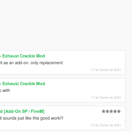
+ Exhaust Crackle Mod
l it as an add-on. only replacement
17 de Gener de 2021
+ Exhaust Crackle Mod
p with
17 de Gener de 2021
 [Add-On SP / FiveM]
 sounds just like this good work!!!
13 de Gener de 2021