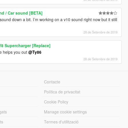
nd / Car sound [BETA]
ound down a bit. I’m working on a v10 sound right now but it still
28 de Setembre de 2019
8 Supercharger [Replace]
ne helps you out
@Ty86
28 de Setembre de 2019
Contacte
Política de privacitat
Cookie Policy
gats
Manage cookie settings
ts
Termes d'utilització