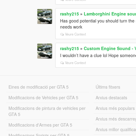
rashy215
»
Lamborghini Engine sou
Has good potential you should turn the s
needs work
Veure Context
rashy215
»
Custom Engine Sound - V
I wouldn’t have a clue lol Hope someo
Veure Context
Eines de modificació per GTA 5
Últims fitxers
Modificacions de Vehicles per GTA 5
Arxius destacats
Modificacions de pintura de vehicles per
Arxius més populars
GTA 5
Arxius més descarre
Modificacions d'Armes per GTA 5
Arxius millor qualifica
Modificacions Scripts per GTA 5