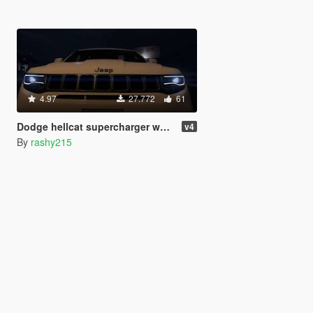
4.97
27.772
61
Dodge hellcat supercharger whine mod
v4
By
rashy215