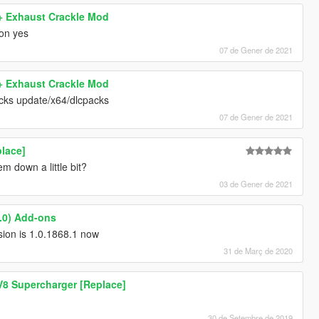
+ Exhaust Crackle Mod
oon yes
07 de Gener de 2021
+ Exhaust Crackle Mod
acks update/x64/dlcpacks
07 de Gener de 2021
lace]
m down a little bit?
03 de Gener de 2021
8.0) Add-ons
sion is 1.0.1868.1 now
31 de Març de 2020
8 Supercharger [Replace]
30 de Setembre de 2019