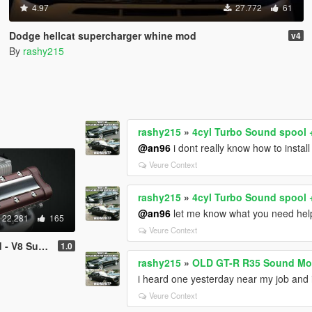
4.97
27.772
61
Dodge hellcat supercharger whine mod
v4
By
rashy215
rashy215
»
4cyl Turbo Sound spool 
@an96
i dont really know how to instal
Veure Context
rashy215
»
4cyl Turbo Sound spool 
@an96
let me know what you need hel
22.281
165
Veure Context
ger [Replace]
1.0
rashy215
»
OLD GT-R R35 Sound Mod
i heard one yesterday near my job and it
Veure Context