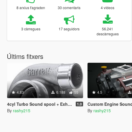
8 arxius t'agraden
30 comentaris
4 vídeos
3 càrregues
17 seguidors
56.241
descàrregues
Últims fitxers
4.83
6.188
55
4.5
4cyl Turbo Sound spool + Exhaust Crackle Mod
Custom Engine Sound - V8 Superchar
1.0
By
rashy215
By
rashy215