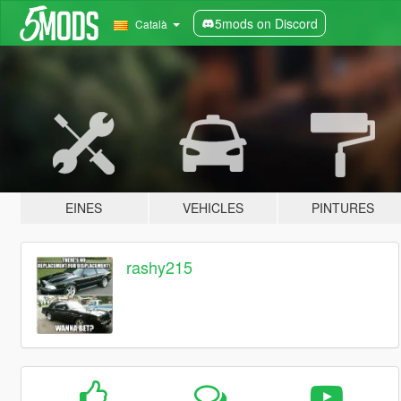
5mods on Discord
Català
EINES
VEHICLES
PINTURES
rashy215