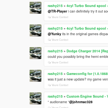
rashy215
»
4cyl Turbo Sound spool 
@TR-Player
i can definitely try it out s
Veure Context
rashy215
»
4cyl Turbo Sound spool 
@Yunky
its in the original games dlcp
Veure Context
rashy215
»
Dodge Charger 2014 [Rep
could you possibly bring the hemi emble
Veure Context
rashy215
»
Gameconfig for (1.0.186
was it just a new update? my game ver
Veure Context
rashy215
»
Custom Engine Sound - V
“ audioname “
@johnmac328
Veure Context