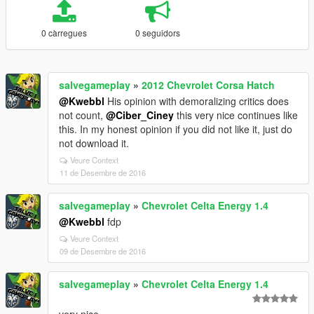
0 càrregues
0 seguidors
salvegameplay
»
2012 Chevrolet Corsa Hatch
@Kwebbl
His opinion with demoralizing critics does
not count,
@Ciber_Ciney
this very nice continues like
this. In my honest opinion if you did not like it, just do
not download it.
Veure Context
11 de Desembre de 2016
salvegameplay
»
Chevrolet Celta Energy 1.4
@Kwebbl
fdp
Veure Context
09 de Desembre de 2016
salvegameplay
»
Chevrolet Celta Energy 1.4