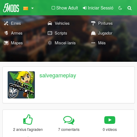
Show Adult
Iniciar Sessió
Eines
Vehicles
Pintures
Armes
Scripts
Jugador
Mapes
Miscel·lanis
Més
salvegameplay
2 arxius t'agraden
7 comentaris
0 vídeos