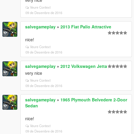
very nice
Veure Context
09 de Desembre de 2016
salvegameplay
»
2013 Fiat Palio Attractive
nice!
Veure Context
09 de Desembre de 2016
salvegameplay
»
2012 Volkswagen Jetta
very nice
Veure Context
09 de Desembre de 2016
salvegameplay
»
1965 Plymouth Belvedere 2-Door
Sedan
nice!
Veure Context
09 de Desembre de 2016