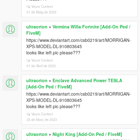
Veure Context
01 de Maig de 2023
ultraorton
»
Vermina Willa Fortnite [Add-On Ped /
FiveM]
https://www.deviantart.com/csb0219/art/MORRIGAN-
XPS-MODEL-DL-910803645
looks like left pic please???
Veure Context
01 de Abril de 2023
ultraorton
»
Enclave Advanced Power TESLA
[Add-On Ped / FiveM]
https://www.deviantart.com/csb0219/art/MORRIGAN-
XPS-MODEL-DL-910803645
looks like left pic please???
Veure Context
23 de Març de 2023
ultraorton
»
Night King [Add-On Ped / FiveM]