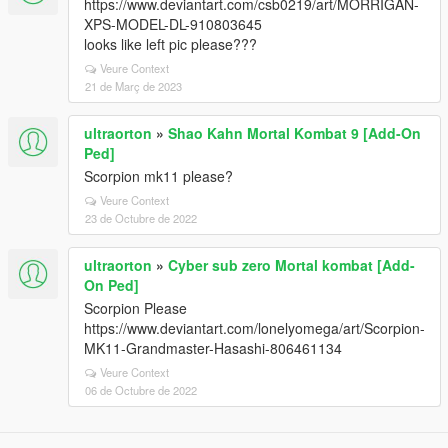
https://www.deviantart.com/csb0219/art/MORRIGAN-
XPS-MODEL-DL-910803645
looks like left pic please???
Veure Context
21 de Març de 2023
ultraorton
»
Shao Kahn Mortal Kombat 9 [Add-On
Ped]
Scorpion mk11 please?
Veure Context
23 de Octubre de 2022
ultraorton
»
Cyber sub zero Mortal kombat [Add-
On Ped]
Scorpion Please
https://www.deviantart.com/lonelyomega/art/Scorpion-
MK11-Grandmaster-Hasashi-806461134
Veure Context
06 de Octubre de 2022