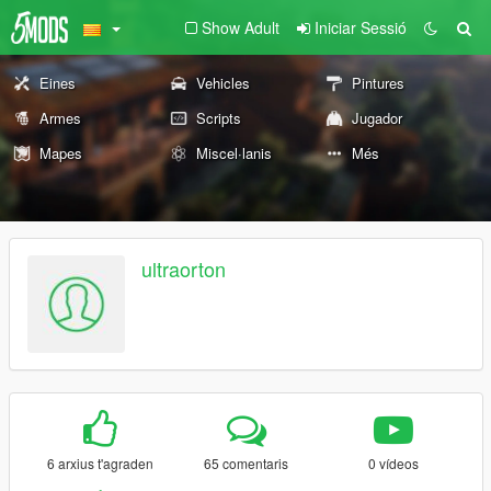
Show Adult
Iniciar Sessió
Eines
Vehicles
Pintures
Armes
Scripts
Jugador
Mapes
Miscel·lanis
Més
ultraorton
6 arxius t'agraden
65 comentaris
0 vídeos