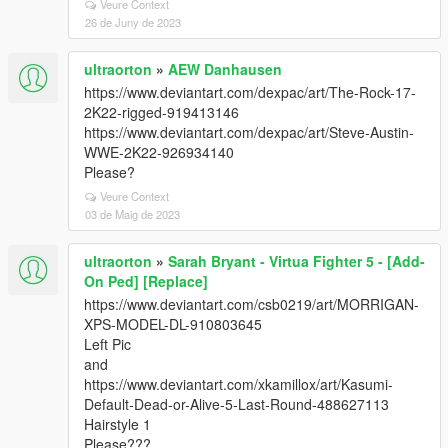
Veure Context
26 de Juny de 2023
ultraorton
»
AEW Danhausen
https://www.deviantart.com/dexpac/art/The-Rock-17-
2K22-rigged-919413146
https://www.deviantart.com/dexpac/art/Steve-Austin-
WWE-2K22-926934140
Please?
Veure Context
03 de Maig de 2023
ultraorton
»
Sarah Bryant - Virtua Fighter 5 - [Add-
On Ped] [Replace]
https://www.deviantart.com/csb0219/art/MORRIGAN-
XPS-MODEL-DL-910803645
Left Pic
and
https://www.deviantart.com/xkamillox/art/Kasumi-
Default-Dead-or-Alive-5-Last-Round-488627113
Hairstyle 1
Please???