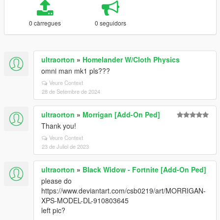
0 càrregues
0 seguidors
ultraorton
»
Homelander W/Cloth Physics
omni man mk1 pls???
Veure Context
28 de Setembre de 2024
ultraorton
»
Morrigan [Add-On Ped]
Thank you!
Veure Context
23 de Juliol de 2023
ultraorton
»
Black Widow - Fortnite [Add-On Ped]
please do
https://www.deviantart.com/csb0219/art/MORRIGAN-
XPS-MODEL-DL-910803645
left pic?