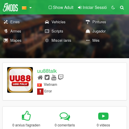
Show Adult
Iniciar Sessió
Eines
Vehicles
Pintures
Armes
Scripts
Jugador
Mapes
Miscel·lanis
Més
uu88talk
Vietnam
0 arxius t'agraden
0 comentaris
0 vídeos