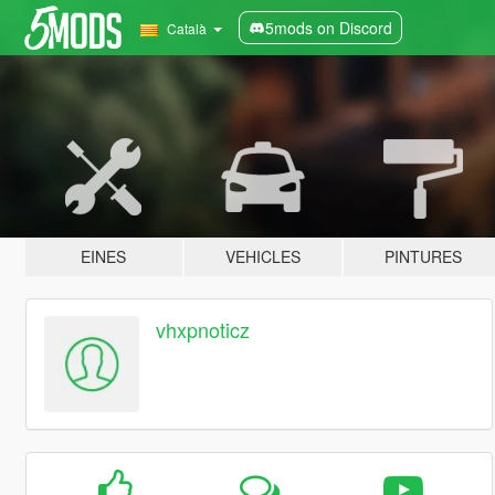
5mods on Discord
Català
EINES
VEHICLES
PINTURES
vhxpnoticz