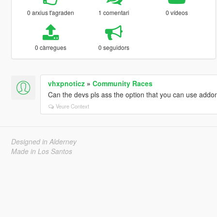
0 arxius t'agraden
1 comentari
0 vídeos
0 càrregues
0 seguidors
vhxpnoticz
»
Community Races
Can the devs pls ass the option that you can use addo
Veure Context
Designed in Alderney
Made in Los Santos