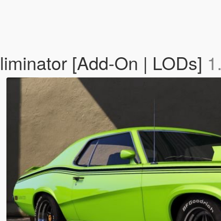
iminator [Add-On | LODs]
1