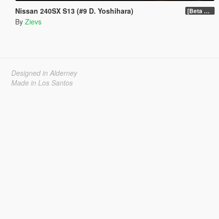
Nissan 240SX S13 (#9 D. Yoshihara)
[Beta 0.6]
By
Zievs
Designed in Alderney
Made in Los Santos