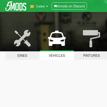
5mods on Discord
Català
EINES
VEHICLES
PINTURES