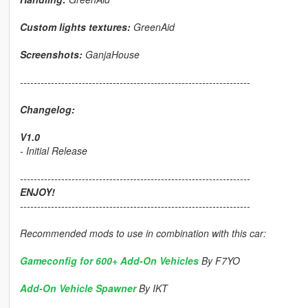
Custom lights textures:
GreenAid
Screenshots:
GanjaHouse
-------------------------------------------------------------------
Changelog:
V1.0
- Initial Release
-------------------------------------------------------------------
ENJOY!
-------------------------------------------------------------------
Recommended mods to use in combination with this car:
Gameconfig for 600+ Add-On Vehicles
By F7YO
Add-On Vehicle Spawner
By IKT