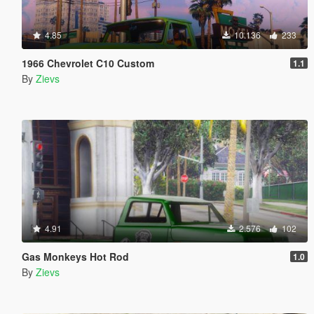
4.85
10.136
233
1966 Chevrolet C10 Custom
1.1
By
Zievs
4.91
2.576
102
Gas Monkeys Hot Rod
1.0
By
Zievs