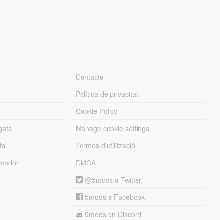
Contacte
Política de privacitat
Cookie Policy
gats
Manage cookie settings
ts
Termes d'utilització
cador
DMCA
@5mods a Twitter
5mods a Facebook
5mods on Discord