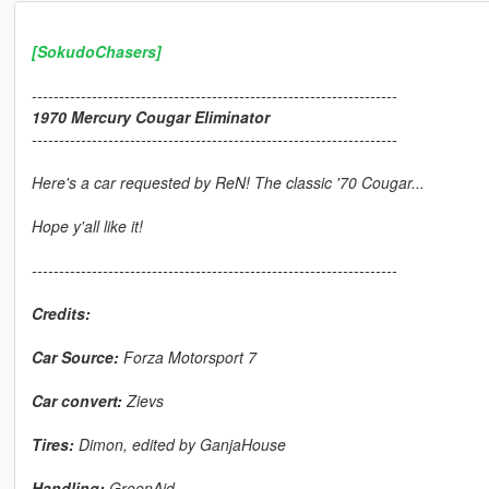
[SokudoChasers]
-------------------------------------------------------------------
1970 Mercury Cougar Eliminator
-------------------------------------------------------------------
Here's a car requested by ReN! The classic '70 Cougar...
Hope y'all like it!
-------------------------------------------------------------------
Credits:
Car Source:
Forza Motorsport 7
Car convert:
Zievs
Tires:
Dimon, edited by GanjaHouse
Handling:
GreenAid