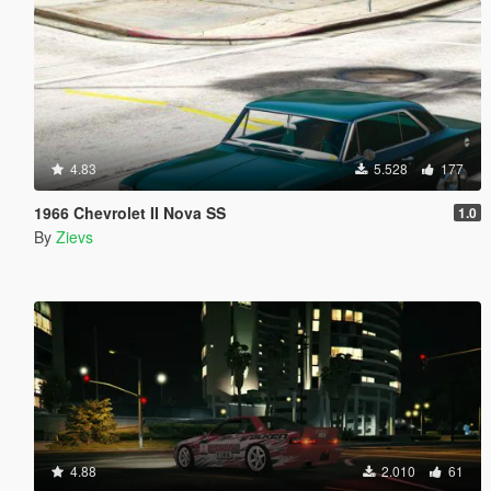
4.83
5.528
177
1966 Chevrolet II Nova SS
1.0
By
Zievs
4.88
2.010
61